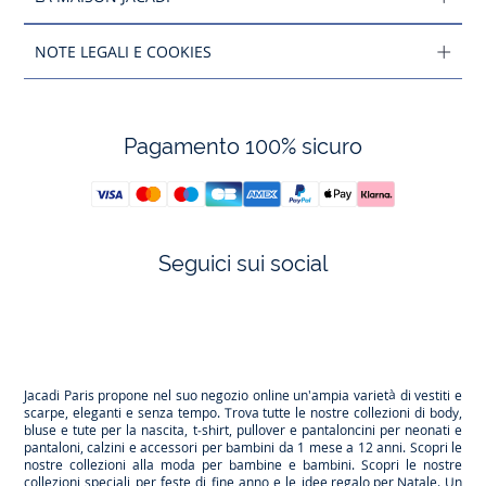
NOTE LEGALI E COOKIES
Pagamento 100% sicuro
Seguici sui social
Facebook
Tiktok
Instagram
Youtube
-
-
-
-
Jacadi
Jacadi
Jacadi
Jacadi
Paris
Paris
Paris
Paris
Jacadi Paris propone nel suo negozio online un'ampia varietà di vestiti e
scarpe
, eleganti e senza tempo. Trova tutte le nostre collezioni di body,
bluse e tute per la
nascita
, t-shirt, pullover e pantaloncini per
neonati
e
pantaloni, calzini e accessori per
bambini
da 1 mese a 12 anni. Scopri le
nostre collezioni alla moda per bambine e bambini. Scopri le nostre
collezioni speciali per feste di fine anno e le
idee regalo per Natale
. Un