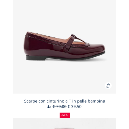
Aggiungi
al
carrello
Scarpe con cinturino a T in pelle bambina
da
€ 79,00
€ 39,50
Scarpe
50%
Prezzo
Nuovo
con
di
precedente
prezzo
-50%
sconto
:
:
cinturino
a