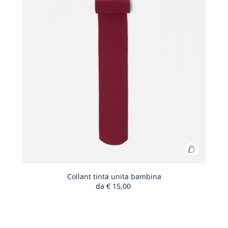
T
in
pelle
bambina
Aggiungi
al
carrello
Collant tinta unita bambina
da
€ 15,00
Collant
tinta
unita
bambina