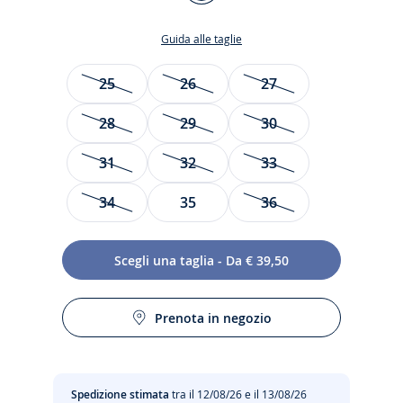
BORDEAUX
Guida alle taglie
Taglia
25
26
27
28
29
30
31
32
33
34
35
36
Scegli una taglia - Da € 39,50
Rétro-chic e colorate, queste irresistibili scarpe con
cinturino a T sono perfette per il ritorno a scuola. Un mix
Prenota in negozio
perfetto tra lo stile essenziale delle ballerine e l'eleganza di
una fascetta corta delle emblematiche scarpe con cinturino
a T, sono evidenziate da un profilo a contrasto per un look
color block. Da indossare per una cerimonia e per i giorni
Spedizione stimata
tra il 12/08/26 e il 13/08/26