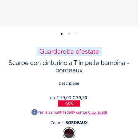
-
-
-
-
-
-
vista
vista
vista
vista
vista
vista
01
02
03
04
05
06
Scarpe con cinturino a T in pelle bambina -
bordeaux
Descrizione
da
€ 79,00
€ 39,50
-50%
Pari a
39
punti fedeltà con
Le Club Jacadi
Colore :
BORDEAUX
Colore