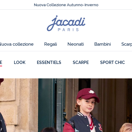
Nuova Collezione Autunno-Inverno
I nuovi Essentiels
Spedizione express offerta a partire da 99€
🔥
Guardaroba d'estate:
tutto al -50%
Pagina
Nuova Collezione Autunno-Inverno
iniziale
di
Jacadi
Nuova collezione
Regali
Neonati
Bambini
Scar
E
LOOK
ESSENTIELS
SCARPE
SPORT CHIC