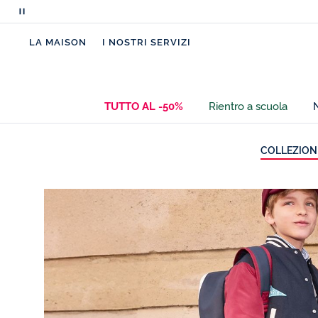
Metti
in
LA MAISON
I NOSTRI SERVIZI
pausa
i
messaggi
scorrevoli
TUTTO AL -50%
Rientro a scuola
COLLEZION