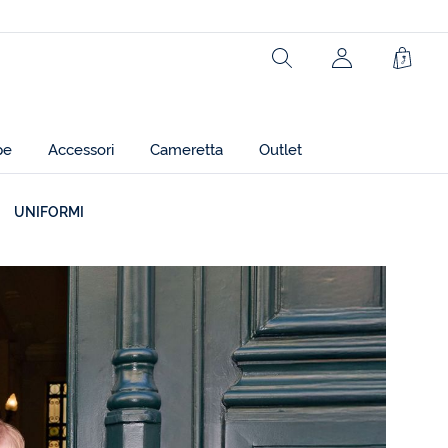
Rechercher
jacadi.page.h
Carrel
pe
Accessori
Cameretta
Outlet
UNIFORMI