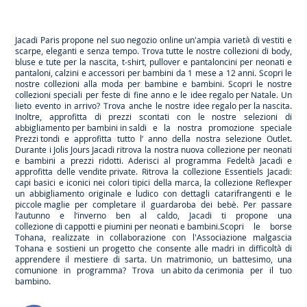
Jacadi
Jacadi
Jacadi
Jacadi
Paris
Paris
Paris
Paris
Jacadi Paris propone nel suo negozio online un'ampia varietà di vestiti e
scarpe
, eleganti e senza tempo. Trova tutte le nostre collezioni di body,
bluse e tute per la
nascita
, t-shirt, pullover e pantaloncini per
neonati
e
pantaloni, calzini e accessori per
bambini
da 1 mese a 12 anni. Scopri le
nostre collezioni alla moda per bambine e bambini. Scopri le nostre
collezioni speciali per feste di fine anno e le
idee regalo per Natale
. Un
lieto evento in arrivo? Trova anche le nostre
idee regalo per la nascita
.
Inoltre, approfitta di prezzi scontati con le nostre selezioni di
abbigliamento per bambini in saldi
e la nostra promozione speciale
Prezzi tondi
e approfitta tutto l’ anno della nostra selezione
Outlet
.
Durante
i Jolis Jours Jacadi
ritrova la nostra nuova collezione per neonati
e bambini a prezzi ridotti. Aderisci al programma Fedeltà Jacadi e
approfitta delle
vendite private
. Ritrova la collezione
Essentiels
Jacadi:
capi basici e iconici nei colori tipici della marca, la collezione
Reflex
per
un abbigliamento originale e ludico con dettagli catarifrangenti e le
piccole maglie
per completare il guardaroba dei bebè. Per passare
l’autunno e l’inverno ben al caldo, Jacadi ti propone una
collezione di cappotti e piumini per neonati e bambini
.Scopri le borse
Tohana
, realizzate in collaborazione con l'Associazione malgascia
Tohana e sostieni un progetto che consente alle madri in difficoltà di
apprendere il mestiere di sarta. Un matrimonio, un battesimo, una
comunione in programma? Trova
un abito da cerimonia
per il tuo
bambino.