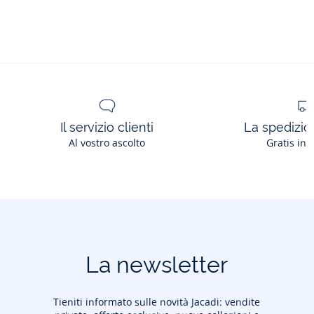
bimbo
bimbo
bimbo
bimbo
Il servizio clienti
La spedizion
Al vostro ascolto
Gratis in 
La newsletter
Tieniti informato sulle novità Jacadi: vendite