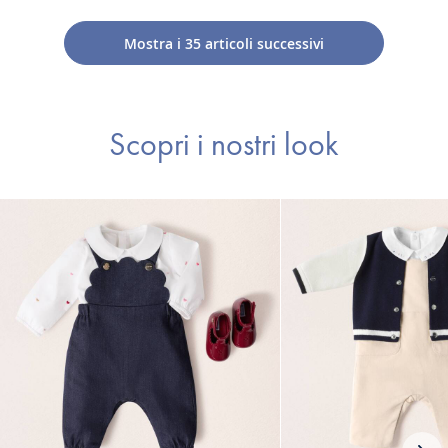
micropile
micropile
micropile
Mostra i
35
articoli successivi
Scopri i nostri look