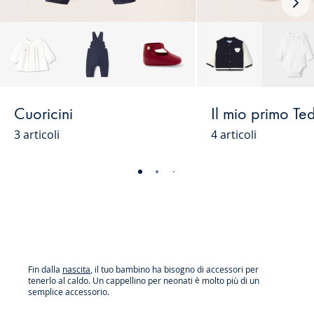
Nex
loo
Cuoricini
Il mio primo Te
3 articoli
4 articoli
-
-
-
-
-
-
-
-
-
-
vista
vista
vista
vista
vista
vista
vista
vista
vista
vist
01
02
03
04
05
06
07
08
09
010
Fin dalla
nascita
, il tuo bambino ha bisogno di accessori per
tenerlo al caldo. Un cappellino per neonati è molto più di un
semplice accessorio.