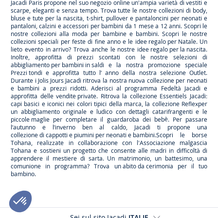
Jacadi Paris propone nel suo negozio online un'ampia varietà di vestiti e
scarpe
, eleganti e senza tempo. Trova tutte le nostre collezioni di body,
bluse e tute per la
nascita
, t-shirt, pullover e pantaloncini per
neonati
e
pantaloni, calzini e accessori per
bambini
da 1 mese a 12 anni. Scopri le
nostre collezioni alla moda per bambine e bambini. Scopri le nostre
collezioni speciali per feste di fine anno e le
idee regalo per Natale
. Un
lieto evento in arrivo? Trova anche le nostre
idee regalo per la nascita
.
Inoltre, approfitta di prezzi scontati con le nostre selezioni di
abbigliamento per bambini in saldi
e la nostra promozione speciale
Prezzi tondi
e approfitta tutto l’ anno della nostra selezione
Outlet
.
Durante
i Jolis Jours Jacadi
ritrova la nostra nuova collezione per neonati
e bambini a prezzi ridotti. Aderisci al programma Fedeltà Jacadi e
approfitta delle
vendite private
. Ritrova la collezione
Essentiels
Jacadi:
capi basici e iconici nei colori tipici della marca, la collezione
Reflex
per
un abbigliamento originale e ludico con dettagli catarifrangenti e le
piccole maglie
per completare il guardaroba dei bebè. Per passare
l’autunno e l’inverno ben al caldo, Jacadi ti propone una
collezione di cappotti e piumini per neonati e bambini
.Scopri le borse
Tohana
, realizzate in collaborazione con l'Associazione malgascia
Tohana e sostieni un progetto che consente alle madri in difficoltà di
apprendere il mestiere di sarta. Un matrimonio, un battesimo, una
comunione in programma? Trova
un abito da cerimonia
per il tuo
bambino.
Sei sul sito Jacadi
ITALIE