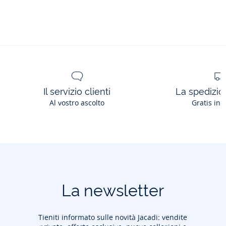
marinaro
marinaro
marinaro
marinaro
Il servizio clienti
La spedizion
Al vostro ascolto
Gratis in 
La newsletter
Tieniti informato sulle novità Jacadi: vendite