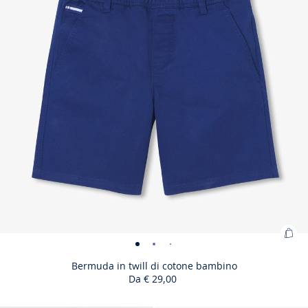
Agg
Bermuda
Bermuda
Bermuda
Bermuda
al
in
in
in
in
Bermuda in twill di cotone bambino
carr
Da
€ 29,00
twill
twill
twill
twill
:
di
di
di
di
Be