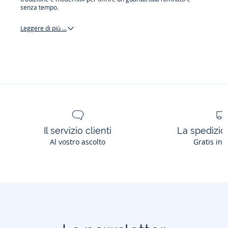
senza tempo.
Leggere di più ...
pullover
felpe
e
cardigan
Il servizio clienti
La spedizion
Al vostro ascolto
Gratis in 