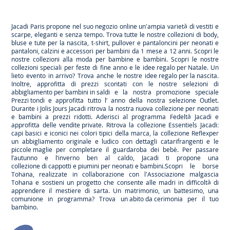
Jacadi
Jacadi
Jacadi
Jacadi
Paris
Paris
Paris
Paris
Jacadi Paris propone nel suo negozio online un'ampia varietà di vestiti e
scarpe
, eleganti e senza tempo. Trova tutte le nostre collezioni di body,
bluse e tute per la
nascita
, t-shirt, pullover e pantaloncini per
neonati
e
pantaloni, calzini e accessori per
bambini
da 1 mese a 12 anni. Scopri le
nostre collezioni alla moda per bambine e bambini. Scopri le nostre
collezioni speciali per feste di fine anno e le
idee regalo per Natale
. Un
lieto evento in arrivo? Trova anche le nostre
idee regalo per la nascita
.
Inoltre, approfitta di prezzi scontati con le nostre selezioni di
abbigliamento per bambini in saldi
e la nostra promozione speciale
Prezzi tondi
e approfitta tutto l’ anno della nostra selezione
Outlet
.
Durante
i Jolis Jours Jacadi
ritrova la nostra nuova collezione per neonati
e bambini a prezzi ridotti. Aderisci al programma Fedeltà Jacadi e
approfitta delle
vendite private
. Ritrova la collezione
Essentiels
Jacadi:
capi basici e iconici nei colori tipici della marca, la collezione
Reflex
per
un abbigliamento originale e ludico con dettagli catarifrangenti e le
piccole maglie
per completare il guardaroba dei bebè. Per passare
l’autunno e l’inverno ben al caldo, Jacadi ti propone una
collezione di cappotti e piumini per neonati e bambini
.Scopri le borse
Tohana
, realizzate in collaborazione con l'Associazione malgascia
Tohana e sostieni un progetto che consente alle madri in difficoltà di
apprendere il mestiere di sarta. Un matrimonio, un battesimo, una
comunione in programma? Trova
un abito da cerimonia
per il tuo
bambino.