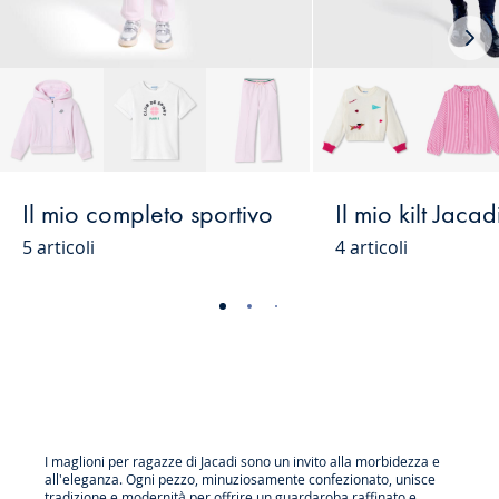
Nex
loo
Il mio completo sportivo
Il mio kilt Jacad
5 articoli
4 articoli
-
-
-
-
-
-
-
-
-
-
vista
vista
vista
vista
vista
vista
vista
vista
vista
vist
01
02
03
04
05
06
07
08
09
010
I maglioni per ragazze di Jacadi sono un invito alla morbidezza e
all'eleganza. Ogni pezzo, minuziosamente confezionato, unisce
tradizione e modernità per offrire un guardaroba raffinato e