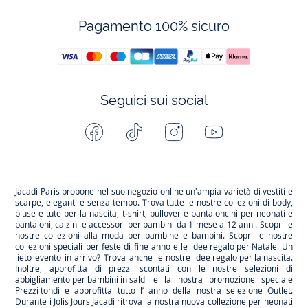
Pagamento 100% sicuro
Seguici sui social
Facebook
Tiktok
Instagram
Youtube
-
-
-
-
Jacadi
Jacadi
Jacadi
Jacadi
Paris
Paris
Paris
Paris
Jacadi Paris propone nel suo negozio online un'ampia varietà di vestiti e
scarpe
, eleganti e senza tempo. Trova tutte le nostre collezioni di body,
bluse e tute per la
nascita
, t-shirt, pullover e pantaloncini per
neonati
e
pantaloni, calzini e accessori per
bambini
da 1 mese a 12 anni. Scopri le
nostre collezioni alla moda per bambine e bambini. Scopri le nostre
collezioni speciali per feste di fine anno e le
idee regalo per Natale
. Un
lieto evento in arrivo? Trova anche le nostre
idee regalo per la nascita
.
Inoltre, approfitta di prezzi scontati con le nostre selezioni di
abbigliamento per bambini in saldi
e la nostra promozione speciale
Prezzi tondi
e approfitta tutto l’ anno della nostra selezione
Outlet
.
Durante
i Jolis Jours Jacadi
ritrova la nostra nuova collezione per neonati