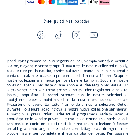
Seguici sui social
Facebook
Tiktok
Instagram
Youtube
-
-
-
-
Jacadi
Jacadi
Jacadi
Jacadi
Paris
Paris
Paris
Paris
Jacadi Paris propone nel suo negozio online un'ampia varietà di vestiti e
scarpe
, eleganti e senza tempo. Trova tutte le nostre collezioni di body,
bluse e tute per la
nascita
, t-shirt, pullover e pantaloncini per
neonati
e
pantaloni, calzini e accessori per
bambini
da 1 mese a 12 anni. Scopri le
nostre collezioni alla moda per bambine e bambini. Scopri le nostre
collezioni speciali per feste di fine anno e le
idee regalo per Natale
. Un
lieto evento in arrivo? Trova anche le nostre
idee regalo per la nascita
.
Inoltre, approfitta di prezzi scontati con le nostre selezioni di
abbigliamento per bambini in saldi
e la nostra promozione speciale
Prezzi tondi
e approfitta tutto l’ anno della nostra selezione
Outlet
.
Durante
i Jolis Jours Jacadi
ritrova la nostra nuova collezione per neonati
e bambini a prezzi ridotti. Aderisci al programma Fedeltà Jacadi e
approfitta delle
vendite private
. Ritrova la collezione
Essentiels
Jacadi:
capi basici e iconici nei colori tipici della marca, la collezione
Reflex
per
un abbigliamento originale e ludico con dettagli catarifrangenti e le
piccole maglie
per completare il guardaroba dei bebè. Per passare