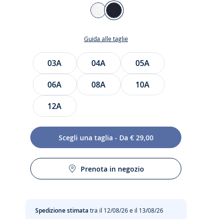
Colore
BIANCO
BLU
JACADI
NAVY
Guida alle taglie
JACADI
Taglia
03A
04A
05A
06A
08A
10A
12A
siva
to
Scegli una taglia - Da € 29,00
Prenota in negozio
Spedizione stimata
tra il 12/08/26 e il 13/08/26