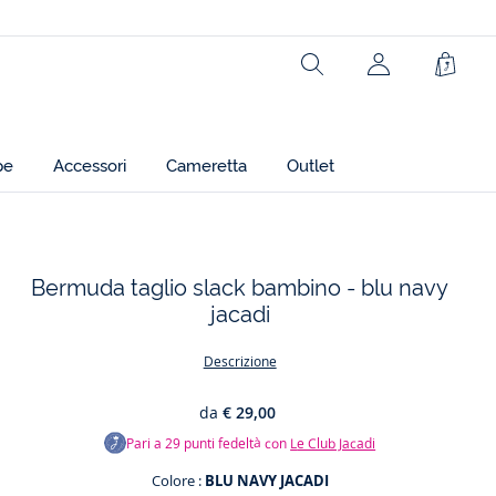
Rechercher
Carrel
pe
Accessori
Cameretta
Outlet
Bermuda taglio slack bambino - blu navy
jacadi
t
Descrizione
da
€ 29,00
Pari a
29
punti fedeltà con
Le Club Jacadi
Colore :
BLU NAVY JACADI