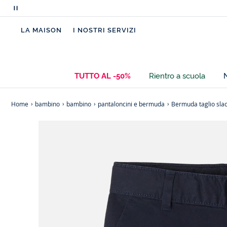
Metti
in
LA MAISON
I NOSTRI SERVIZI
pausa
i
messaggi
scorrevoli
TUTTO AL -50%
Rientro a scuola
Home
bambino
bambino
pantaloncini e bermuda
Bermuda taglio sla