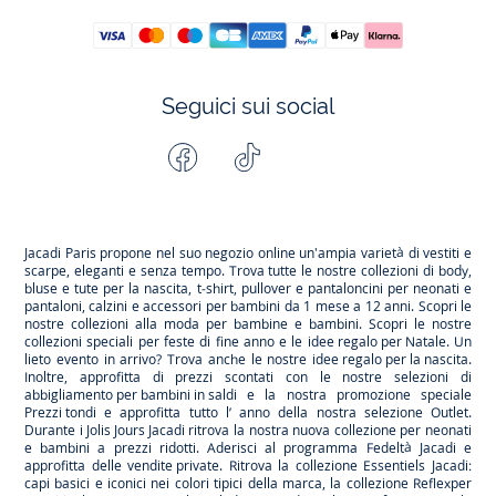
Seguici sui social
Facebook
Tiktok
Instagram
Youtube
-
-
-
-
Jacadi
Jacadi
Jacadi
Jacadi
Paris
Paris
Paris
Paris
Jacadi Paris propone nel suo negozio online un'ampia varietà di vestiti e
scarpe
, eleganti e senza tempo. Trova tutte le nostre collezioni di body,
bluse e tute per la
nascita
, t-shirt, pullover e pantaloncini per
neonati
e
pantaloni, calzini e accessori per
bambini
da 1 mese a 12 anni. Scopri le
nostre collezioni alla moda per bambine e bambini. Scopri le nostre
collezioni speciali per feste di fine anno e le
idee regalo per Natale
. Un
lieto evento in arrivo? Trova anche le nostre
idee regalo per la nascita
.
Inoltre, approfitta di prezzi scontati con le nostre selezioni di
abbigliamento per bambini in saldi
e la nostra promozione speciale
Prezzi tondi
e approfitta tutto l’ anno della nostra selezione
Outlet
.
Durante
i Jolis Jours Jacadi
ritrova la nostra nuova collezione per neonati
e bambini a prezzi ridotti. Aderisci al programma Fedeltà Jacadi e
approfitta delle
vendite private
. Ritrova la collezione
Essentiels
Jacadi:
capi basici e iconici nei colori tipici della marca, la collezione
Reflex
per