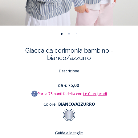
-
-
-
-
-
-
-
-
-
vista
vista
vista
vista
vista
vista
vista
vista
vista
Giacca da cerimonia bambino -
01
02
03
04
05
06
07
08
09
bianco/azzurro
Descrizione
da
€ 75,00
Pari a
75
punti fedeltà con
Le Club Jacadi
Colore :
BIANCO/AZZURRO
Colore
BIANCO/AZZURRO
Guida alle taglie