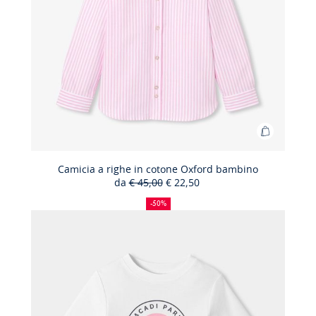
Aggiungi
al
carrello
Camicia a righe in cotone Oxford bambino
da
€ 45,00
€ 22,50
Camicia
50%
Prezzo
Nuovo
a
di
precedente
prezzo
-50%
sconto
:
:
righe
in
cotone
Oxford
bambino