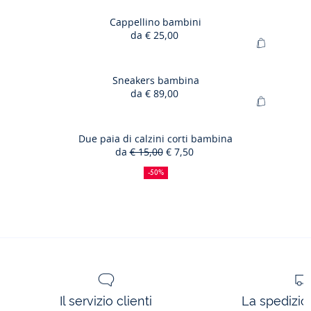
al
ginnastic
carrello
Cappellino bambini
in
da
€ 25,00
Cappellin
pelle
Aggiungi
bambini
liscia
al
bambino
carrello
Sneakers bambina
da
€ 89,00
Sneakers
Aggiungi
bambina
al
carrello
Due paia di calzini corti bambina
da
€ 15,00
€ 7,50
Due
50%
Prezzo
Nuovo
paia
di
precedente
prezzo
-50%
sconto
:
:
di
calzini
corti
bambina
Il servizio clienti
La spedizion