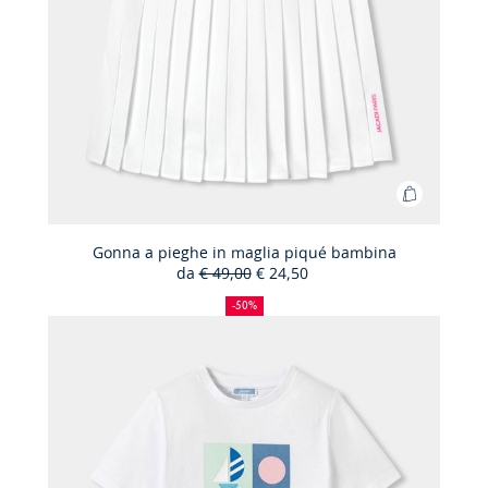
Aggiungi
al
carrello
Gonna a pieghe in maglia piqué bambina
da
€ 49,00
€ 24,50
Gonna
50%
Prezzo
Nuovo
a
di
precedente
prezzo
-50%
sconto
:
:
pieghe
in
maglia
piqué
bambina