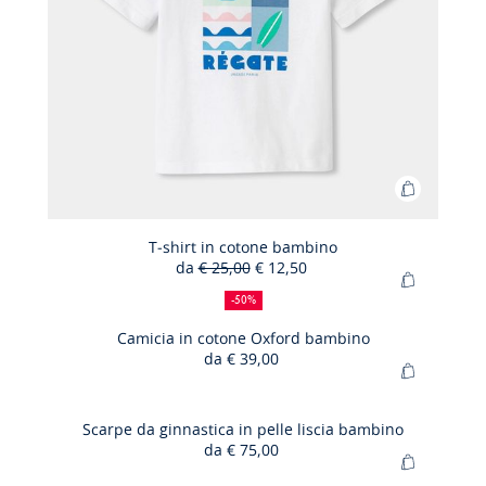
Aggiungi
al
carrello
T-shirt in cotone bambino
da
€ 25,00
€ 12,50
T-
50%
Prezzo
Nuovo
Aggiungi
shirt
di
precedente
prezzo
-50%
al
sconto
:
:
in
carrello
Camicia in cotone Oxford bambino
cotone
da
€ 39,00
Camicia
bambino
Aggiungi
in
al
cotone
carrello
Scarpe da ginnastica in pelle liscia bambino
Oxford
da
€ 75,00
Scarpe
bambino
Aggiungi
da