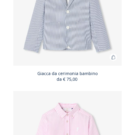
Aggiungi
al
carrello
Giacca da cerimonia bambino
da
€ 75,00
Giacca
da
cerimoni
bambino