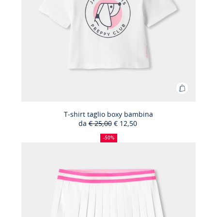
Aggiungi
al
carrello
T-shirt taglio boxy bambina
da
€ 25,00
€ 12,50
T-
50%
Prezzo
Nuovo
shirt
di
precedente
prezzo
-50%
sconto
:
:
taglio
boxy
bambina