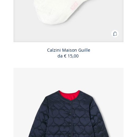
Aggiungi
al
carrello
Calzini Maison Guille
da
€ 15,00
Calzini
Maison
Guille