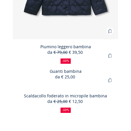
Aggiungi
al
carrello
Piumino leggero bambina
da
€ 79,00
€ 39,50
Piumino
50%
Prezzo
Nuovo
Aggiungi
leggero
di
precedente
prezzo
-50%
al
sconto
:
:
bambina
carrello
Guanti bambina
da
€ 25,00
Guanti
Aggiungi
bambina
al
carrello
Scaldacollo foderato in micropile bambina
da
€ 25,00
€ 12,50
Scaldacol
50%
Prezzo
Nuovo
foderato
di
precedente
prezzo
-50%
sconto
:
:
in
micropile
bambina