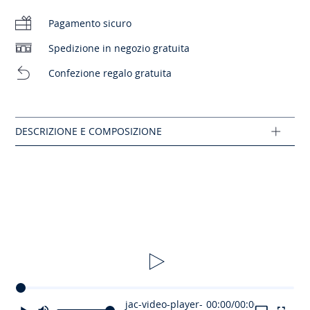
-
- Made in Portugal
-
Pelle liscia
Pagamento sicuro
-
Fodera in tessuto
Spedizione in negozio gratuita
-
Collo, linguetta e soletta imbottiti
-
Suola antiscivolo
Confezione regalo gratuita
- Lacci e zip laterale
-
Questo modello calza normalmente
Come trovare la calzata giusta? Procurati il
pedimetro.
Stampalo su un foglio A4 e segui le istruzioni.
Composizione :
Tessuto principale: 100% cuoio
Ref: 2042183
jac-video-player-
00:00
/
00:00