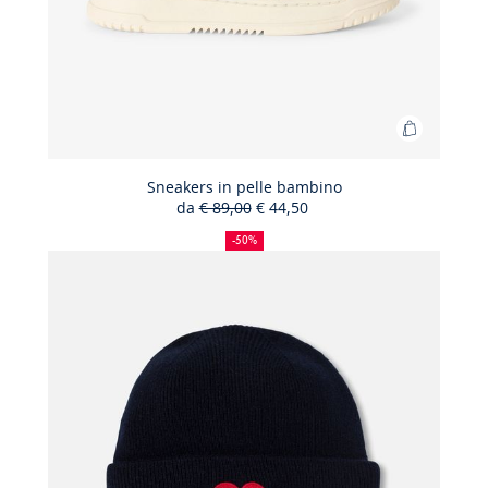
Aggiungi
al
carrello
Sneakers in pelle bambino
da
€ 89,00
€ 44,50
Sneakers
50%
Prezzo
Nuovo
in
di
precedente
prezzo
-50%
sconto
:
:
pelle
bambino