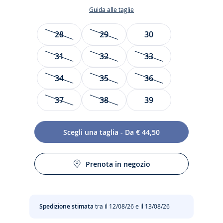
Guida alle taglie
Taglia
28
29
30
31
32
33
34
35
36
37
38
39
Scegli una taglia - Da € 44,50
Ispirate al guardaroba degli anni '80, le sneakers bambino
si reinventano stagione dopo stagione. Vintage
Prenota in negozio
contemporanee con la suola spessa e l'aggiunta di inserti a
contrasto, pelle morbida e suola comoda partecipano
all'entusiasmo per queste scarpe che i piccoli cittadini
indosseranno con i loro look preferiti.
Spedizione stimata
tra il 12/08/26 e il 13/08/26