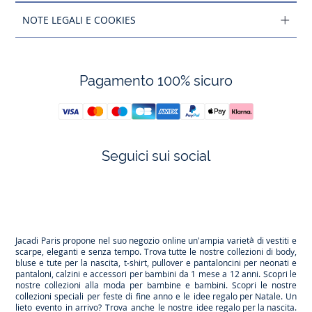
NOTE LEGALI E COOKIES
Pagamento 100% sicuro
Seguici sui social
Facebook
Tiktok
Instagram
Youtube
-
-
-
-
Jacadi
Jacadi
Jacadi
Jacadi
Paris
Paris
Paris
Paris
Jacadi Paris propone nel suo negozio online un'ampia varietà di vestiti e
scarpe
, eleganti e senza tempo. Trova tutte le nostre collezioni di body,
bluse e tute per la
nascita
, t-shirt, pullover e pantaloncini per
neonati
e
pantaloni, calzini e accessori per
bambini
da 1 mese a 12 anni. Scopri le
nostre collezioni alla moda per bambine e bambini. Scopri le nostre
collezioni speciali per feste di fine anno e le
idee regalo per Natale
. Un
lieto evento in arrivo? Trova anche le nostre
idee regalo per la nascita
.