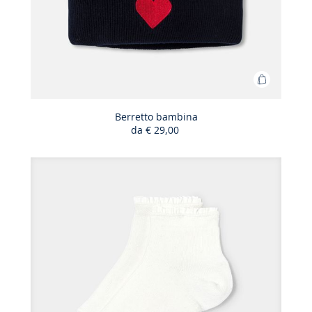
Aggiungi
al
carrello
Berretto bambina
da
€ 29,00
Berretto
bambina