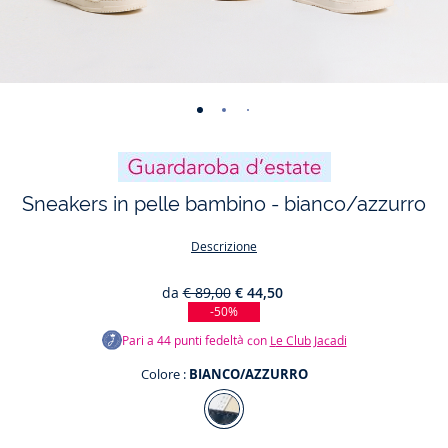
-
-
-
-
-
-
-
-
-
vista
vista
vista
vista
vista
vista
vista
vista
vista
01
02
03
04
05
06
07
08
09
Sneakers in pelle bambino - bianco/azzurro
Descrizione
da
€ 89,00
€ 44,50
-50%
Pari a
44
punti fedeltà con
Le Club Jacadi
Colore :
BIANCO/AZZURRO
Colore
BIANCO/AZZURRO