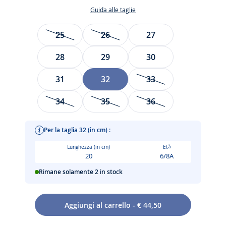
Guida alle taglie
Taglia
25
26
27
28
29
30
31
32
33
34
35
36
Per la taglia 32 (in cm) :
Lunghezza (in cm)
Età
20
6/8A
Rimane solamente 2 in stock
Aggiungi al carrello - € 44,50