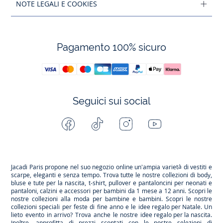
NOTE LEGALI E COOKIES
Pagamento 100% sicuro
Seguici sui social
Facebook
Tiktok
Instagram
Youtube
-
-
-
-
Jacadi
Jacadi
Jacadi
Jacadi
Paris
Paris
Paris
Paris
Jacadi Paris propone nel suo negozio online un'ampia varietà di vestiti e
scarpe
, eleganti e senza tempo. Trova tutte le nostre collezioni di body,
bluse e tute per la
nascita
, t-shirt, pullover e pantaloncini per
neonati
e
pantaloni, calzini e accessori per
bambini
da 1 mese a 12 anni. Scopri le
nostre collezioni alla moda per bambine e bambini. Scopri le nostre
collezioni speciali per feste di fine anno e le
idee regalo per Natale
. Un
lieto evento in arrivo? Trova anche le nostre
idee regalo per la nascita
.
Inoltre, approfitta di prezzi scontati con le nostre selezioni di