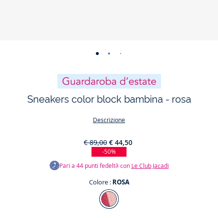
-
-
-
-
-
-
-
vista
vista
vista
vista
vista
vista
vista
01
02
03
04
05
06
07
Sneakers color block bambina - rosa
Descrizione
€ 89,00
€ 44,50
-50%
Pari a
44
punti fedeltà con
Le Club Jacadi
Colore :
ROSA
Colore
ROSA