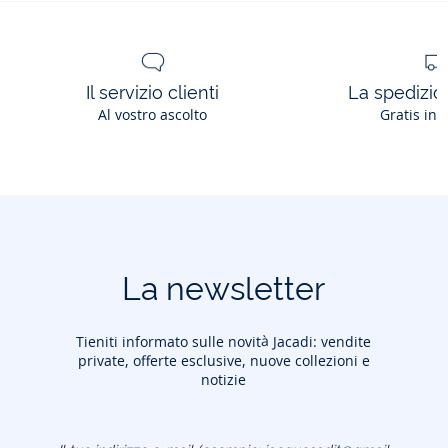
Ref: 2046080
Il servizio clienti
La spedizion
Al vostro ascolto
Gratis in 
La newsletter
Tieniti informato sulle novità Jacadi: vendite
private, offerte esclusive, nuove collezioni e
notizie
Il tuo indirizzo e-mail