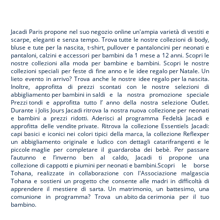
Jacadi
Jacadi
Jacadi
Jacadi
Paris
Paris
Paris
Paris
Jacadi Paris propone nel suo negozio online un'ampia varietà di vestiti e
scarpe
, eleganti e senza tempo. Trova tutte le nostre collezioni di body,
bluse e tute per la
nascita
, t-shirt, pullover e pantaloncini per
neonati
e
pantaloni, calzini e accessori per
bambini
da 1 mese a 12 anni. Scopri le
nostre collezioni alla moda per bambine e bambini. Scopri le nostre
collezioni speciali per feste di fine anno e le
idee regalo per Natale
. Un
lieto evento in arrivo? Trova anche le nostre
idee regalo per la nascita
.
Inoltre, approfitta di prezzi scontati con le nostre selezioni di
abbigliamento per bambini in saldi
e la nostra promozione speciale
Prezzi tondi
e approfitta tutto l’ anno della nostra selezione
Outlet
.
Durante
i Jolis Jours Jacadi
ritrova la nostra nuova collezione per neonati
e bambini a prezzi ridotti. Aderisci al programma Fedeltà Jacadi e
approfitta delle
vendite private
. Ritrova la collezione
Essentiels
Jacadi:
capi basici e iconici nei colori tipici della marca, la collezione
Reflex
per
un abbigliamento originale e ludico con dettagli catarifrangenti e le
piccole maglie
per completare il guardaroba dei bebè. Per passare
l’autunno e l’inverno ben al caldo, Jacadi ti propone una
collezione di cappotti e piumini per neonati e bambini
.Scopri le borse
Tohana
, realizzate in collaborazione con l'Associazione malgascia
Tohana e sostieni un progetto che consente alle madri in difficoltà di
apprendere il mestiere di sarta. Un matrimonio, un battesimo, una
comunione in programma? Trova
un abito da cerimonia
per il tuo
bambino.