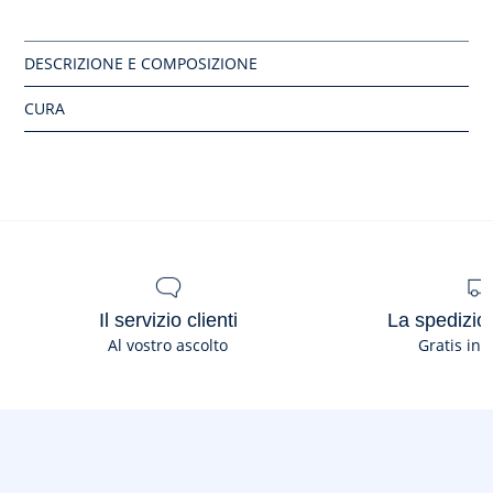
Lavaggio a 30°C
Composizione :
Tessuto principale: 100% cotone
Ref: 2044680
Il servizio clienti
La spedizion
Al vostro ascolto
Gratis in 