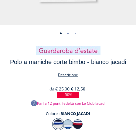
-
-
-
-
vista
vista
vista
vista
01
02
03
04
Polo a maniche corte bimbo - bianco jacadi
Descrizione
da
€ 25,00
€ 12,50
-50%
Pari a
12
punti fedeltà con
Le Club Jacadi
Colore :
BIANCO JACADI
Colore
BIANCO
CELESTE
BLU