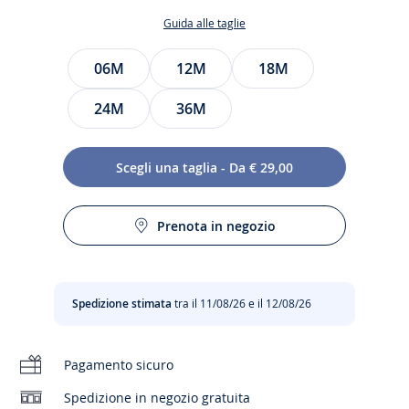
Guida alle taglie
Taglia
06M
12M
18M
24M
36M
Scegli una taglia - Da € 29,00
Prenota in negozio
Regala al tuo bimbo la sua prima camicia scegliendo
Cura:
l'eleganza e il comfort del cotone biologico Oxford.
Indossato con jeans risvoltati, questo capo casual-chic non
Lavaggio a 30°C
può mancare nel guardaroba dei piccoli.
Spedizione stimata
tra il 11/08/26 e il 12/08/26
Nessuna asciugatrice
- Cotone biologico Oxford
- Apertura con bottoni
Pagamento sicuro
Cloro vietato
Cotone con certificazione di agricoltura biologica
Spedizione in negozio gratuita