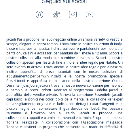
Seguici sui social
Facebook
Tiktok
Instagram
Youtube
-
-
-
-
Jacadi
Jacadi
Jacadi
Jacadi
Paris
Paris
Paris
Paris
Jacadi Paris propone nel suo negozio online un'ampia varietà di vestiti e
scarpe
, eleganti e senza tempo. Trova tutte le nostre collezioni di body,
bluse e tute per la
nascita
, t-shirt, pullover e pantaloncini per
neonati
e
pantaloni, calzini e accessori per
bambini
da 1 mese a 12 anni. Scopri le
nostre collezioni alla moda per bambine e bambini. Scopri le nostre
collezioni speciali per feste di fine anno e le
idee regalo per Natale
. Un
lieto evento in arrivo? Trova anche le nostre
idee regalo per la nascita
.
Inoltre, approfitta di prezzi scontati con le nostre selezioni di
abbigliamento per bambini in saldi
e la nostra promozione speciale
Prezzi tondi
e approfitta tutto l’ anno della nostra selezione
Outlet
.
Durante
i Jolis Jours Jacadi
ritrova la nostra nuova collezione per neonati
e bambini a prezzi ridotti. Aderisci al programma Fedeltà Jacadi e
approfitta delle
vendite private
. Ritrova la collezione
Essentiels
Jacadi:
capi basici e iconici nei colori tipici della marca, la collezione
Reflex
per
un abbigliamento originale e ludico con dettagli catarifrangenti e le
piccole maglie
per completare il guardaroba dei bebè. Per passare
l’autunno e l’inverno ben al caldo, Jacadi ti propone una
collezione di cappotti e piumini per neonati e bambini
.Scopri le borse
Tohana
, realizzate in collaborazione con l'Associazione malgascia
Tohana e sostieni un progetto che consente alle madri in difficoltà di