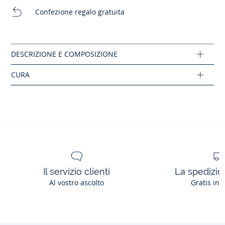
Nessun lavaggio a secco
Confezione regalo gratuita
Composizione :
Stirare a temperatura bassa
Tessuto principale: 100% cotone
Ref: 2016235
Il servizio clienti
La spedizion
Al vostro ascolto
Gratis in 