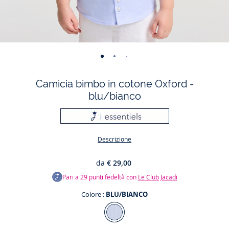
-
-
-
-
-
-
-
vista
vista
vista
vista
vista
vista
vista
Camicia bimbo in cotone Oxford -
01
02
03
04
05
06
07
blu/bianco
Descrizione
da
€ 29,00
Pari a
29
punti fedeltà con
Le Club Jacadi
Colore :
BLU/BIANCO
Colore
BLU/BIANCO