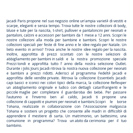
-
-
-
-
Jacadi
Jacadi
Jacadi
Jacadi
Paris
Paris
Paris
Paris
Jacadi Paris propone nel suo negozio online un'ampia varietà di vestiti e
scarpe
, eleganti e senza tempo. Trova tutte le nostre collezioni di body,
bluse e tute per la
nascita
, t-shirt, pullover e pantaloncini per
neonati
e
pantaloni, calzini e accessori per
bambini
da 1 mese a 12 anni. Scopri le
nostre collezioni alla moda per bambine e bambini. Scopri le nostre
collezioni speciali per feste di fine anno e le
idee regalo per Natale
. Un
lieto evento in arrivo? Trova anche le nostre
idee regalo per la nascita
.
Inoltre, approfitta di prezzi scontati con le nostre selezioni di
abbigliamento per bambini in saldi
e la nostra promozione speciale
Prezzi tondi
e approfitta tutto l’ anno della nostra selezione
Outlet
.
Durante
i Jolis Jours Jacadi
ritrova la nostra nuova collezione per neonati
e bambini a prezzi ridotti. Aderisci al programma Fedeltà Jacadi e
approfitta delle
vendite private
. Ritrova la collezione
Essentiels
Jacadi:
capi basici e iconici nei colori tipici della marca, la collezione
Reflex
per
un abbigliamento originale e ludico con dettagli catarifrangenti e le
piccole maglie
per completare il guardaroba dei bebè. Per passare
l’autunno e l’inverno ben al caldo, Jacadi ti propone una
collezione di cappotti e piumini per neonati e bambini
.Scopri le borse
Tohana
, realizzate in collaborazione con l'Associazione malgascia
Tohana e sostieni un progetto che consente alle madri in difficoltà di
apprendere il mestiere di sarta. Un matrimonio, un battesimo, una
comunione in programma? Trova
un abito da cerimonia
per il tuo
bambino.