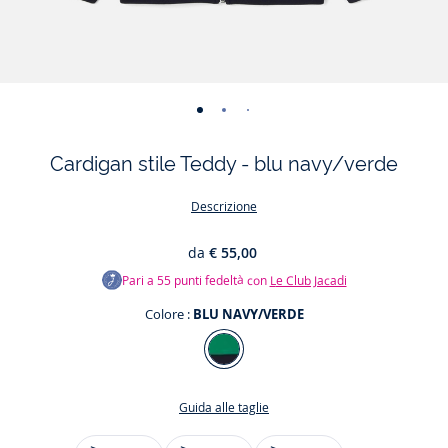
-
-
-
-
vista
vista
vista
vista
Cardigan stile Teddy - blu navy/verde
01
02
03
04
Descrizione
da
€ 55,00
Pari a
55
punti fedeltà con
Le Club Jacadi
Colore :
BLU NAVY/VERDE
Colore
BLU
NAVY/VERDE
Guida alle taglie
Taglia