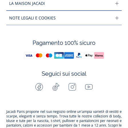
LA MAISON JACADI
NOTE LEGALI E COOKIES
Pagamento 100% sicuro
Seguici sui social
Facebook
Tiktok
Instagram
Youtube
-
-
-
-
Jacadi
Jacadi
Jacadi
Jacadi
Paris
Paris
Paris
Paris
Jacadi Paris propone nel suo negozio online un'ampia varietà di vestiti e
scarpe
, eleganti e senza tempo. Trova tutte le nostre collezioni di body,
bluse e tute per la
nascita
, t-shirt, pullover e pantaloncini per
neonati
e
pantaloni, calzini e accessori per
bambini
da 1 mese a 12 anni. Scopri le