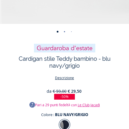
-
-
-
-
vista
vista
vista
vista
01
02
03
04
Cardigan stile Teddy bambino - blu
navy/grigio
Descrizione
da
€ 59,00
€ 29,50
-50%
Pari a
29
punti fedeltà con
Le Club Jacadi
Colore :
BLU NAVY/GRIGIO
Colore