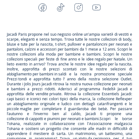
Facebook
Tiktok
Instagram
Youtube
-
-
-
-
Jacadi
Jacadi
Jacadi
Jacadi
Paris
Paris
Paris
Paris
Jacadi Paris propone nel suo negozio online un'ampia varietà di vestiti e
scarpe
, eleganti e senza tempo. Trova tutte le nostre collezioni di body,
bluse e tute per la
nascita
, t-shirt, pullover e pantaloncini per
neonati
e
pantaloni, calzini e accessori per
bambini
da 1 mese a 12 anni. Scopri le
nostre collezioni alla moda per bambine e bambini. Scopri le nostre
collezioni speciali per feste di fine anno e le
idee regalo per Natale
. Un
lieto evento in arrivo? Trova anche le nostre
idee regalo per la nascita
.
Inoltre, approfitta di prezzi scontati con le nostre selezioni di
abbigliamento per bambini in saldi
e la nostra promozione speciale
Prezzi tondi
e approfitta tutto l’ anno della nostra selezione
Outlet
.
Durante
i Jolis Jours Jacadi
ritrova la nostra nuova collezione per neonati
e bambini a prezzi ridotti. Aderisci al programma Fedeltà Jacadi e
approfitta delle
vendite private
. Ritrova la collezione
Essentiels
Jacadi:
capi basici e iconici nei colori tipici della marca, la collezione
Reflex
per
un abbigliamento originale e ludico con dettagli catarifrangenti e le
piccole maglie
per completare il guardaroba dei bebè. Per passare
l’autunno e l’inverno ben al caldo, Jacadi ti propone una
collezione di cappotti e piumini per neonati e bambini
.Scopri le borse
Tohana
, realizzate in collaborazione con l'Associazione malgascia
Tohana e sostieni un progetto che consente alle madri in difficoltà di
apprendere il mestiere di sarta. Un matrimonio, un battesimo, una
comunione in programma? Trova
un abito da cerimonia
per il tuo