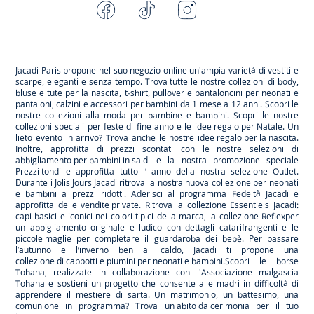
Facebook
Tiktok
Instagram
Youtube
-
-
-
-
Jacadi
Jacadi
Jacadi
Jacadi
Paris
Paris
Paris
Paris
Jacadi Paris propone nel suo negozio online un'ampia varietà di vestiti e
scarpe
, eleganti e senza tempo. Trova tutte le nostre collezioni di body,
bluse e tute per la
nascita
, t-shirt, pullover e pantaloncini per
neonati
e
pantaloni, calzini e accessori per
bambini
da 1 mese a 12 anni. Scopri le
nostre collezioni alla moda per bambine e bambini. Scopri le nostre
collezioni speciali per feste di fine anno e le
idee regalo per Natale
. Un
lieto evento in arrivo? Trova anche le nostre
idee regalo per la nascita
.
Inoltre, approfitta di prezzi scontati con le nostre selezioni di
abbigliamento per bambini in saldi
e la nostra promozione speciale
Prezzi tondi
e approfitta tutto l’ anno della nostra selezione
Outlet
.
Durante
i Jolis Jours Jacadi
ritrova la nostra nuova collezione per neonati
e bambini a prezzi ridotti. Aderisci al programma Fedeltà Jacadi e
approfitta delle
vendite private
. Ritrova la collezione
Essentiels
Jacadi:
capi basici e iconici nei colori tipici della marca, la collezione
Reflex
per
un abbigliamento originale e ludico con dettagli catarifrangenti e le
piccole maglie
per completare il guardaroba dei bebè. Per passare
l’autunno e l’inverno ben al caldo, Jacadi ti propone una
collezione di cappotti e piumini per neonati e bambini
.Scopri le borse
Tohana
, realizzate in collaborazione con l'Associazione malgascia
Tohana e sostieni un progetto che consente alle madri in difficoltà di
apprendere il mestiere di sarta. Un matrimonio, un battesimo, una
comunione in programma? Trova
un abito da cerimonia
per il tuo