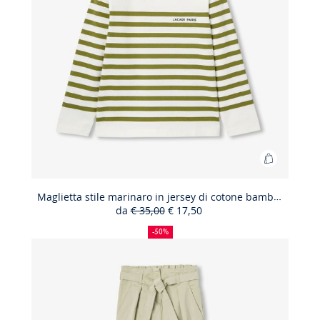
Aggiungi
al
carrello
Maglietta stile marinaro in jersey di cotone bambino
da
€ 35,00
€ 17,50
Maglietta
50%
Prezzo
Nuovo
stile
di
precedente
prezzo
-50%
sconto
:
:
marinaro
in
jersey
di
cotone