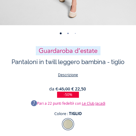
-
-
-
-
-
-
-
vista
vista
vista
vista
vista
vista
vista
01
02
03
04
05
06
07
Pantaloni in twill leggero bambina - tiglio
Descrizione
da
€ 45,00
€ 22,50
-50%
Pari a
22
punti fedeltà con
Le Club Jacadi
Colore :
TIGLIO
Colore
TIGLIO