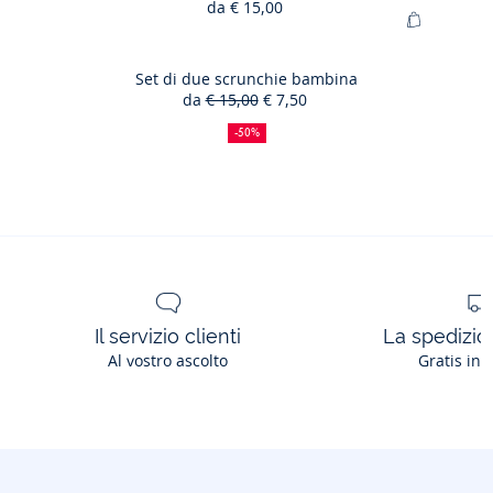
da
€ 15,00
Calzini
Aggiungi
Maison
al
Guille
carrello
Set di due scrunchie bambina
da
€ 15,00
€ 7,50
Set
50%
Prezzo
Nuovo
di
di
precedente
prezzo
-50%
sconto
:
:
due
scrunchi
bambina
Il servizio clienti
La spedizion
Al vostro ascolto
Gratis in 