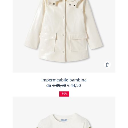
Aggiungi
al
carrello
Impermeabile bambina
da
€ 89,00
€ 44,50
Impermea
50%
Prezzo
Nuovo
bambina
di
precedente
prezzo
-50%
sconto
:
: