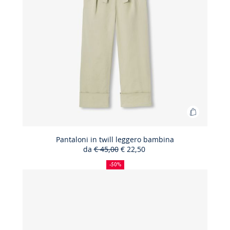
bambino
Aggiungi
al
carrello
Pantaloni in twill leggero bambina
da
€ 45,00
€ 22,50
Pantaloni
50%
Prezzo
Nuovo
in
di
precedente
prezzo
-50%
sconto
:
:
twill
leggero
bambina