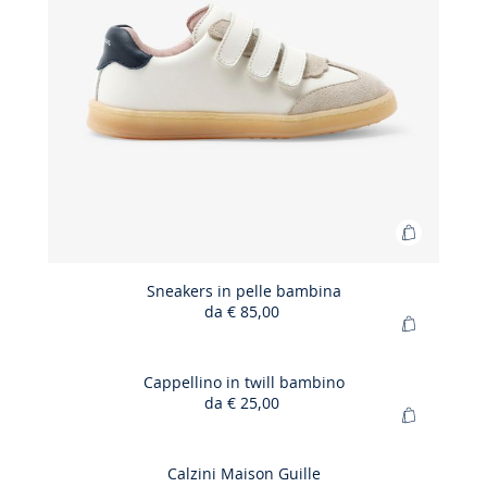
Aggiungi
al
carrello
Sneakers in pelle bambina
da
€ 85,00
Sneakers
Aggiungi
in
al
pelle
carrello
Cappellino in twill bambino
bambina
da
€ 25,00
Cappellin
Aggiungi
in
al
twill
carrello
Calzini Maison Guille
bambino