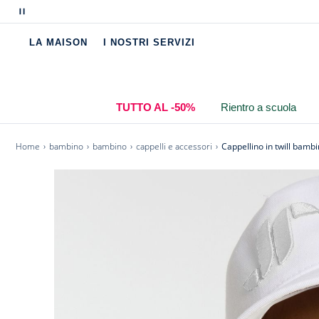
Metti
-
Cappellino bambino in twill 100% cotone
in
-
Stemma JP tono su tono
LA MAISON
I NOSTRI SERVIZI
pausa
-
Cinturino regolabile sul retro
i
messaggi
scorrevoli
TUTTO AL -50%
Rientro a scuola
Home
bambino
bambino
cappelli e accessori
Cappellino in twill bamb