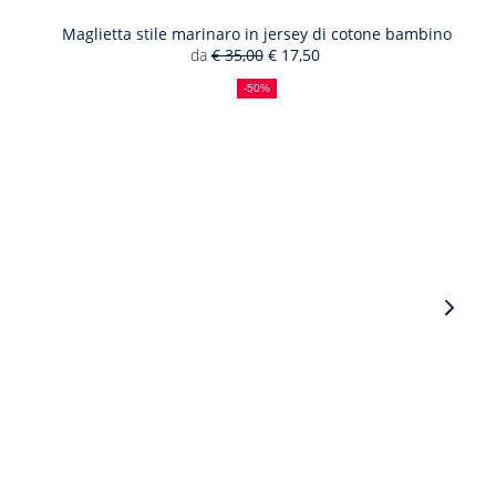
Maglietta stile marinaro in jersey di cotone bambino
da
€ 35,00
€ 17,50
50%
Prezzo
Nuovo
di
precedente
prezzo
-50%
sconto
:
:
Vista
succe
-
artico
del
look