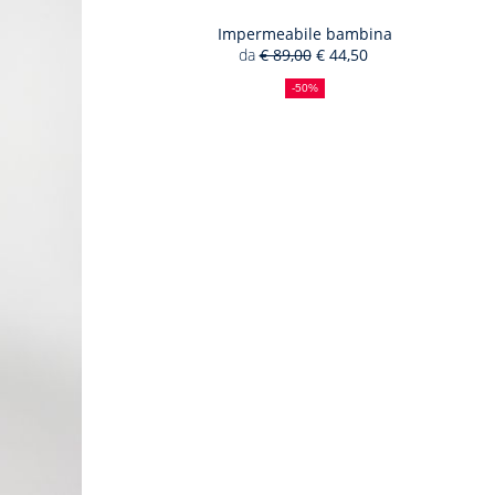
Impermeabile bambina
da
€ 89,00
€ 44,50
50%
Prezzo
Nuovo
di
precedente
prezzo
-50%
sconto
:
: