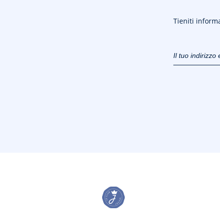
Tieniti informa
Il tuo indirizz
(esempio:
jacquesadit@