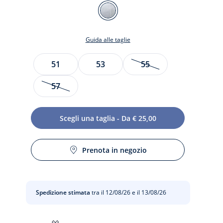
Colore
BIANCO
DOLCE
Guida alle taglie
JACADI
Taglia
51
53
55
57
siva
Scegli una taglia - Da € 25,00
to
Prenota in negozio
Spedizione stimata
tra il 12/08/26 e il 13/08/26