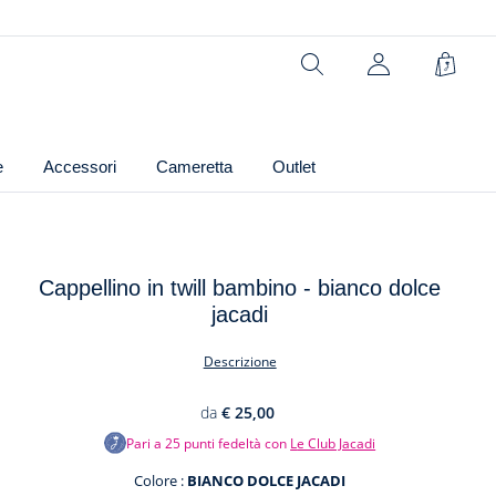
Ref: 2044640
Rechercher
Carrel
e
Accessori
Cameretta
Outlet
Cappellino in twill bambino - bianco dolce
jacadi
t
Descrizione
da
€ 25,00
Pari a
25
punti fedeltà con
Le Club Jacadi
Colore :
BIANCO DOLCE JACADI