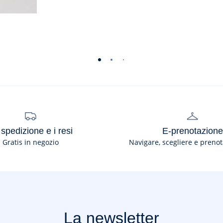
-
-
-
-
-
-
-
-
vista
vista
vista
vista
vista
vista
vista
vista
01
02
03
04
05
06
07
08
 spedizione e i resi
E-prenotazione
Gratis in negozio
Navigare, scegliere e prenot
La newsletter