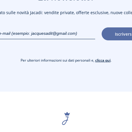
to sulle novità Jacadi: vendite private, offerte esclusive, nuove coll
o e-mail
Iscrivers
gmail.com)
Per ulteriori informazioni sui dati personali e,
clicca qui
.