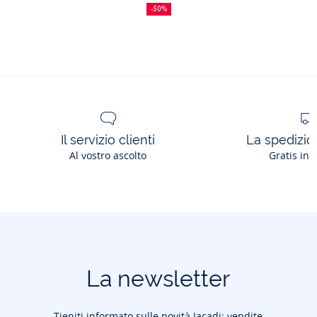
in
di
precedente
prezzo
-50%
sconto
:
:
maglia
pointelle
bambina
Il servizio clienti
La spedizion
Al vostro ascolto
Gratis in 
La newsletter
Tieniti informato sulle novità Jacadi: vendite