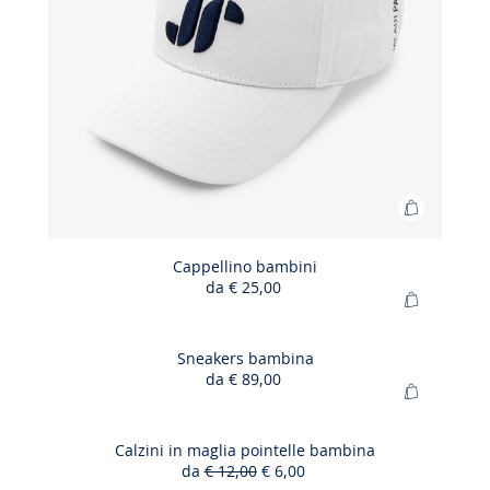
Aggiungi
al
carrello
Cappellino bambini
da
€ 25,00
Cappellin
Aggiungi
bambini
al
carrello
Sneakers bambina
da
€ 89,00
Sneakers
Aggiungi
bambina
al
carrello
Calzini in maglia pointelle bambina
da
€ 12,00
€ 6,00
Calzini
50%
Prezzo
Nuovo