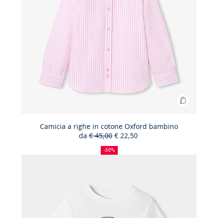
Aggiungi
al
carrello
Camicia a righe in cotone Oxford bambino
da
€ 45,00
€ 22,50
Camicia
50%
Prezzo
Nuovo
a
di
precedente
prezzo
-50%
sconto
:
:
righe
in
cotone
Oxford
bambino