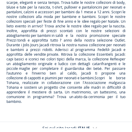
scarpe
, eleganti e senza tempo. Trova tutte le nostre collezioni di body,
bluse e tute per la
nascita
, t-shirt, pullover e pantaloncini per
neonati
e
pantaloni, calzini e accessori per
bambini
da 1 mese a 12 anni. Scopri le
nostre collezioni alla moda per bambine e bambini. Scopri le nostre
collezioni speciali per feste di fine anno e le
idee regalo per Natale
. Un
lieto evento in arrivo? Trova anche le nostre
idee regalo per la nascita
.
Inoltre, approfitta di prezzi scontati con le nostre selezioni di
abbigliamento per bambini in saldi
e la nostra promozione speciale
Prezzi tondi
e approfitta tutto l’ anno della nostra selezione
Outlet
.
Durante
i Jolis Jours Jacadi
ritrova la nostra nuova collezione per neonati
e bambini a prezzi ridotti. Aderisci al programma Fedeltà Jacadi e
approfitta delle
vendite private
. Ritrova la collezione
Essentiels
Jacadi:
capi basici e iconici nei colori tipici della marca, la collezione
Reflex
per
un abbigliamento originale e ludico con dettagli catarifrangenti e le
piccole maglie
per completare il guardaroba dei bebè. Per passare
l’autunno e l’inverno ben al caldo, Jacadi ti propone una
collezione di cappotti e piumini per neonati e bambini
.Scopri le borse
Tohana
, realizzate in collaborazione con l'Associazione malgascia
Tohana e sostieni un progetto che consente alle madri in difficoltà di
apprendere il mestiere di sarta. Un matrimonio, un battesimo, una
comunione in programma? Trova
un abito da cerimonia
per il tuo
bambino.
Sei sul sito Jacadi
ITALIE