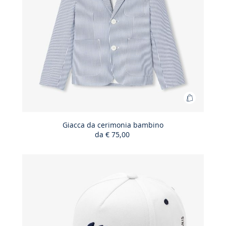
Aggiungi
al
carrello
Giacca da cerimonia bambino
da
€ 75,00
Giacca
da
cerimoni
bambino