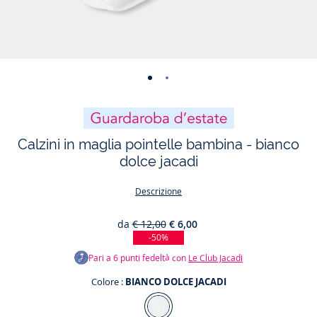
-
-
vista
vista
01
02
Calzini in maglia pointelle bambina - bianco
dolce jacadi
Descrizione
da
€ 12,00
€ 6,00
-50%
Pari a
6
punti fedeltà con
Le Club Jacadi
Colore :
BIANCO DOLCE JACADI
Colore