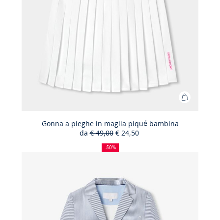
Aggiungi
al
carrello
Gonna a pieghe in maglia piqué bambina
da
€ 49,00
€ 24,50
Gonna
50%
Prezzo
Nuovo
a
di
precedente
prezzo
-50%
sconto
:
:
pieghe
in
maglia
piqué
bambina