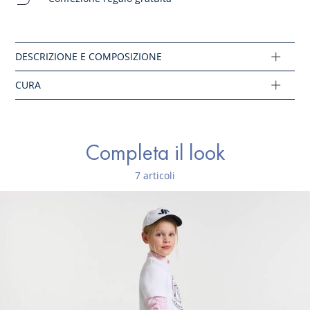
Tessuto principale: 85% cotone - 13% poliammide -
2% elastano
Cloro vietato
Ref: 2045568
Completa il look
7 articoli