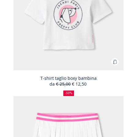
Aggiungi
al
carrello
T-shirt taglio boxy bambina
da
€ 25,00
€ 12,50
T-
50%
Prezzo
Nuovo
shirt
di
precedente
prezzo
-50%
sconto
:
:
taglio
boxy
bambina