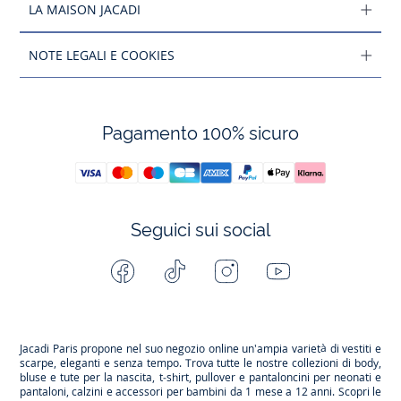
LA MAISON JACADI
NOTE LEGALI E COOKIES
Pagamento 100% sicuro
Seguici sui social
Facebook
Tiktok
Instagram
Youtube
-
-
-
-
Jacadi
Jacadi
Jacadi
Jacadi
Paris
Paris
Paris
Paris
Jacadi Paris propone nel suo negozio online un'ampia varietà di vestiti e
scarpe
, eleganti e senza tempo. Trova tutte le nostre collezioni di body,
bluse e tute per la
nascita
, t-shirt, pullover e pantaloncini per
neonati
e
pantaloni, calzini e accessori per
bambini
da 1 mese a 12 anni. Scopri le