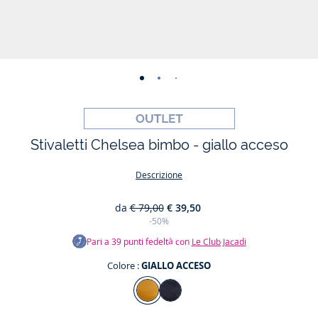
-
-
-
-
-
-
vista
vista
vista
vista
vista
vista
01
02
03
04
05
06
Stivaletti Chelsea bimbo - giallo acceso
Descrizione
da
€ 79,00
€ 39,50
-50%
Pari a
39
punti fedeltà con
Le Club Jacadi
Colore :
GIALLO ACCESO
Colore
GIALLO
BLU