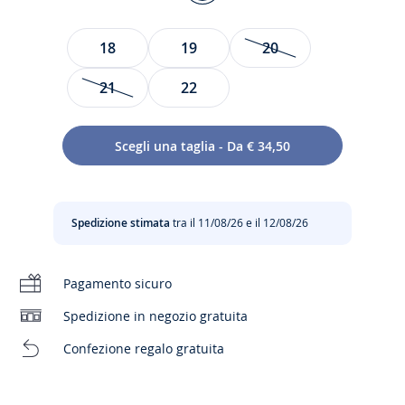
BLU
NAVY
Taglia
18
19
20
JACADI
21
22
Questi eleganti scarponcini accompagneranno i suoi piccoli
passi incerti che diventeranno molto presto rapidi e sicuri.
Scegli una taglia - Da € 34,50
Realizzati in nabuk, sono modernizzati da lacci fluo per un
look contemporaneo. Morbidi e facili da infilare, sono stati
creati per essere abbinati all'outfit quotidiano dei più
piccoli.
Spedizione stimata
tra il 11/08/26 e il 12/08/26
- Nabuk
- Collo, caviglia e linguetta imbottiti
Pagamento sicuro
- Lacci da regolare per un sostegno ottimale della caviglia
-
Fabbricati in Portogallo
Spedizione in negozio gratuita
- Questo modello calza normalmente
Confezione regalo gratuita
Composizione :
Tessuto principale: 100% nabuk