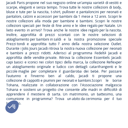
Jacadi Paris propone nel suo negozio online un'ampia varietà di vestiti e
scarpe
, eleganti e senza tempo. Trova tutte le nostre collezioni di body,
bluse e tute per la
nascita
, t-shirt, pullover e pantaloncini per
neonati
e
pantaloni, calzini e accessori per
bambini
da 1 mese a 12 anni. Scopri le
nostre collezioni alla moda per bambine e bambini. Scopri le nostre
collezioni speciali per feste di fine anno e le
idee regalo per Natale
. Un
lieto evento in arrivo? Trova anche le nostre
idee regalo per la nascita
.
Inoltre, approfitta di prezzi scontati con le nostre selezioni di
abbigliamento per bambini in saldi
e la nostra promozione speciale
Prezzi tondi
e approfitta tutto l’ anno della nostra selezione
Outlet
.
Durante
i Jolis Jours Jacadi
ritrova la nostra nuova collezione per neonati
e bambini a prezzi ridotti. Aderisci al programma Fedeltà Jacadi e
approfitta delle
vendite private
. Ritrova la collezione
Essentiels
Jacadi:
capi basici e iconici nei colori tipici della marca, la collezione
Reflex
per
un abbigliamento originale e ludico con dettagli catarifrangenti e le
piccole maglie
per completare il guardaroba dei bebè. Per passare
l’autunno e l’inverno ben al caldo, Jacadi ti propone una
collezione di cappotti e piumini per neonati e bambini
.Scopri le borse
Tohana
, realizzate in collaborazione con l'Associazione malgascia
Tohana e sostieni un progetto che consente alle madri in difficoltà di
apprendere il mestiere di sarta. Un matrimonio, un battesimo, una
comunione in programma? Trova
un abito da cerimonia
per il tuo
bambino.