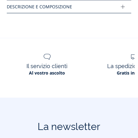
Fodera: 100% cuoio
Tessuto principale: 100% nabuk
Ref: 2028425
Il servizio clienti
La spedizion
Al vostro ascolto
Gratis in 
La newsletter