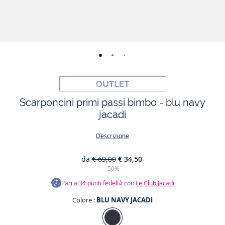
-
-
-
-
-
-
vista
vista
vista
vista
vista
vista
01
02
03
04
05
06
Scarponcini primi passi bimbo - blu navy
jacadi
Descrizione
da
€ 69,00
€ 34,50
-50%
Pari a
34
punti fedeltà con
Le Club Jacadi
Colore :
BLU NAVY JACADI
Colore