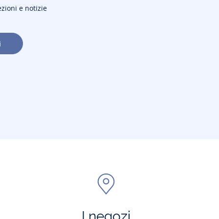
ezioni e notizie
i
I negozi