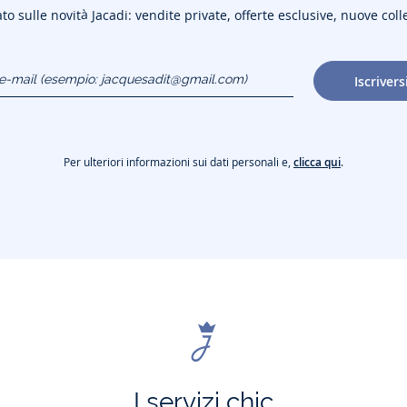
to sulle novità Jacadi: vendite private, offerte esclusive, nuove coll
o e-mail
Iscrivers
gmail.com)
Per ulteriori informazioni sui dati personali e,
clicca qui
.
I servizi chic