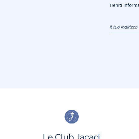
Tieniti informa
Il tuo indirizz
(esempio:
jacquesadit@
Le Club Jacadi