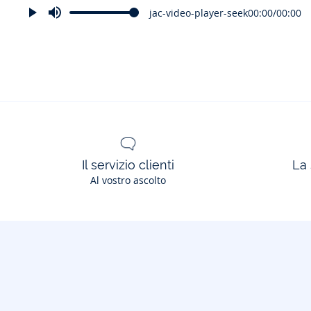
jac-video-player-seek
00:00
/
00:00
Il servizio clienti
La 
Al vostro ascolto