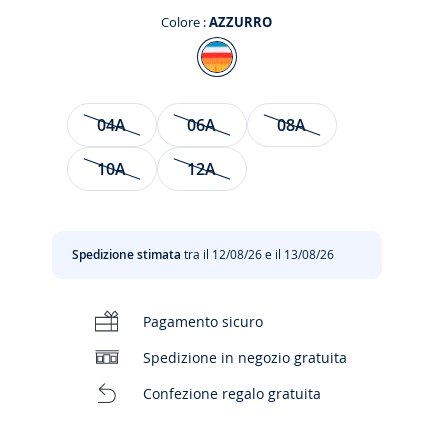
Colore :
AZZURRO
Colore
AZZURRO
Taglia
04A
06A
08A
10A
12A
siva
Spedizione stimata
tra il 12/08/26 e il 13/08/26
to
Pagamento sicuro
Spedizione in negozio gratuita
Confezione regalo gratuita