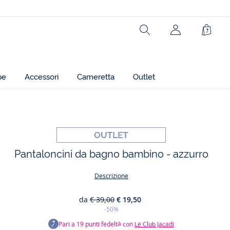
Ref: 2042290
Rechercher
jacadi.page.h
Carrel
pe
Accessori
Cameretta
Outlet
t
Pantaloncini da bagno bambino - azzurro
Descrizione
da
€ 39,00
€ 19,50
-50%
Pari a
19
punti fedeltà con
Le Club Jacadi