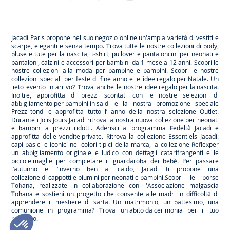
-
-
-
-
Jacadi
Jacadi
Jacadi
Jacadi
Paris
Paris
Paris
Paris
Jacadi Paris propone nel suo negozio online un'ampia varietà di vestiti e
scarpe
, eleganti e senza tempo. Trova tutte le nostre collezioni di body,
bluse e tute per la
nascita
, t-shirt, pullover e pantaloncini per
neonati
e
pantaloni, calzini e accessori per
bambini
da 1 mese a 12 anni. Scopri le
nostre collezioni alla moda per bambine e bambini. Scopri le nostre
collezioni speciali per feste di fine anno e le
idee regalo per Natale
. Un
lieto evento in arrivo? Trova anche le nostre
idee regalo per la nascita
.
Inoltre, approfitta di prezzi scontati con le nostre selezioni di
abbigliamento per bambini in saldi
e la nostra promozione speciale
Prezzi tondi
e approfitta tutto l’ anno della nostra selezione
Outlet
.
Durante
i Jolis Jours Jacadi
ritrova la nostra nuova collezione per neonati
e bambini a prezzi ridotti. Aderisci al programma Fedeltà Jacadi e
approfitta delle
vendite private
. Ritrova la collezione
Essentiels
Jacadi:
capi basici e iconici nei colori tipici della marca, la collezione
Reflex
per
un abbigliamento originale e ludico con dettagli catarifrangenti e le
piccole maglie
per completare il guardaroba dei bebè. Per passare
l’autunno e l’inverno ben al caldo, Jacadi ti propone una
collezione di cappotti e piumini per neonati e bambini
.Scopri le borse
Tohana
, realizzate in collaborazione con l'Associazione malgascia
Tohana e sostieni un progetto che consente alle madri in difficoltà di
apprendere il mestiere di sarta. Un matrimonio, un battesimo, una
comunione in programma? Trova
un abito da cerimonia
per il tuo
bambino.