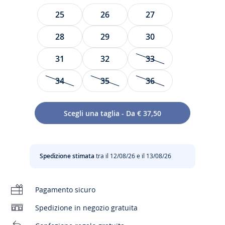
Taglia
25
26
27
28
29
30
31
32
33
34
35
36
Una stagione grafica ed elegante fino alla punta dei piedi
grazie a queste incantevoli Mary Jane! Un paio abbellito da
Scegli una taglia - Da € 37,50
un grazioso effetto color block e l'altro evidenziato da una
splendida tonalità fluo pop, le bambine avranno
l'imbarazzo della scelta in materia di stile! Da indossare a
scuola e per andare a passeggio con le amiche, si
Spedizione stimata
tra il 12/08/26 e il 13/08/26
abbineranno a meraviglia a pantaloni scampanati o a una
gonna a pieghe.
Pagamento sicuro
- 100% pelle
- Profilo in gros-grain
Spedizione in negozio gratuita
- Chiusura con cinturino a strappo