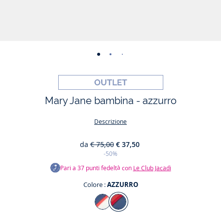
-
-
-
-
-
-
vista
vista
vista
vista
vista
vista
01
02
03
04
05
06
Mary Jane bambina - azzurro
Descrizione
da
€ 75,00
€ 37,50
-50%
Pari a
37
punti fedeltà con
Le Club Jacadi
Colore :
AZZURRO
Colore
BIANCO/ROSA
AZZURRO