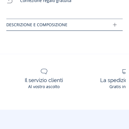
Confezione regalo gratuita
- Fabbricate in Spagna
- Questo modello calza normalmente
Composizione :
Tessuto principale: 100% pelle verniciata
Fodera: 100% cuoio
Ref: 2026020
Il servizio clienti
La spedizion
Al vostro ascolto
Gratis in 