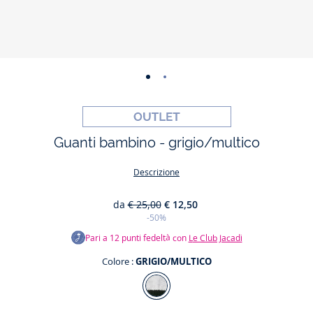
-
-
vista
vista
01
02
Guanti bambino - grigio/multico
Descrizione
da
€ 25,00
€ 12,50
-50%
Pari a
12
punti fedeltà con
Le Club Jacadi
Colore :
GRIGIO/MULTICO
Colore
GRIGIO/MULTICO