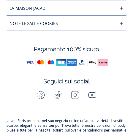
LA MAISON JACADI
NOTE LEGALI E COOKIES
Pagamento 100% sicuro
Seguici sui social
Facebook
Tiktok
Instagram
Youtube
-
-
-
-
Jacadi
Jacadi
Jacadi
Jacadi
Paris
Paris
Paris
Paris
Jacadi Paris propone nel suo negozio online un'ampia varietà di vestiti e
scarpe
, eleganti e senza tempo. Trova tutte le nostre collezioni di body,
bluse e tute per la
nascita
, t-shirt, pullover e pantaloncini per
neonati
e