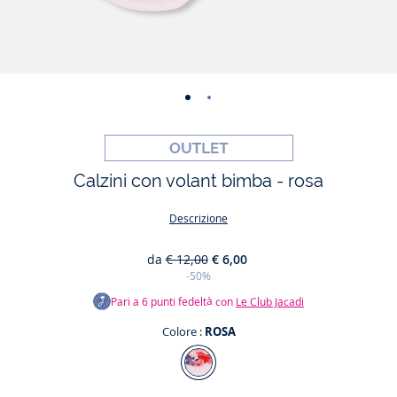
-
-
vista
vista
01
02
Calzini con volant bimba - rosa
Descrizione
da
€ 12,00
€ 6,00
-50%
Pari a
6
punti fedeltà con
Le Club Jacadi
Colore :
ROSA
Colore
ROSA