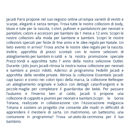
Jacadi
Jacadi
Jacadi
Jacadi
Paris
Paris
Paris
Paris
Jacadi Paris propone nel suo negozio online un'ampia varietà di vestiti e
scarpe
, eleganti e senza tempo. Trova tutte le nostre collezioni di body,
bluse e tute per la
nascita
, t-shirt, pullover e pantaloncini per
neonati
e
pantaloni, calzini e accessori per
bambini
da 1 mese a 12 anni. Scopri le
nostre collezioni alla moda per bambine e bambini. Scopri le nostre
collezioni speciali per feste di fine anno e le
idee regalo per Natale
. Un
lieto evento in arrivo? Trova anche le nostre
idee regalo per la nascita
.
Inoltre, approfitta di prezzi scontati con le nostre selezioni di
abbigliamento per bambini in saldi
e la nostra promozione speciale
Prezzi tondi
e approfitta tutto l’ anno della nostra selezione
Outlet
.
Durante
i Jolis Jours Jacadi
ritrova la nostra nuova collezione per neonati
e bambini a prezzi ridotti. Aderisci al programma Fedeltà Jacadi e
approfitta delle
vendite private
. Ritrova la collezione
Essentiels
Jacadi:
capi basici e iconici nei colori tipici della marca, la collezione
Reflex
per
un abbigliamento originale e ludico con dettagli catarifrangenti e le
piccole maglie
per completare il guardaroba dei bebè. Per passare
l’autunno e l’inverno ben al caldo, Jacadi ti propone una
collezione di cappotti e piumini per neonati e bambini
.Scopri le borse
Tohana
, realizzate in collaborazione con l'Associazione malgascia
Tohana e sostieni un progetto che consente alle madri in difficoltà di
apprendere il mestiere di sarta. Un matrimonio, un battesimo, una
comunione in programma? Trova
un abito da cerimonia
per il tuo
bambino.