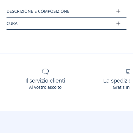
Ref: 2039898
Il servizio clienti
La spedizion
Al vostro ascolto
Gratis in 