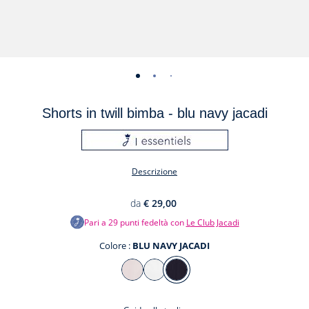
-
-
-
-
vista
vista
vista
vista
Shorts in twill bimba - blu navy jacadi
01
02
03
04
Descrizione
da
€ 29,00
Pari a
29
punti fedeltà con
Le Club Jacadi
Colore :
BLU NAVY JACADI
Colore
ROSA
BIANCO
BLU
CIPRIA
JACADI
NAVY