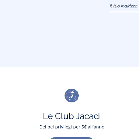
Il tuo indirizz
(esempio:
jacquesadit@
Le Club Jacadi
Dei bei privilegi per 5€ all'anno