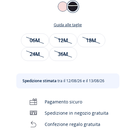
Colore
ROSA
BLU
NAVY
Guida alle taglie
JACADI
Taglia
06M
12M
18M
24M
36M
siva
Spedizione stimata
tra il 12/08/26 e il 13/08/26
to
Pagamento sicuro
Spedizione in negozio gratuita
Confezione regalo gratuita