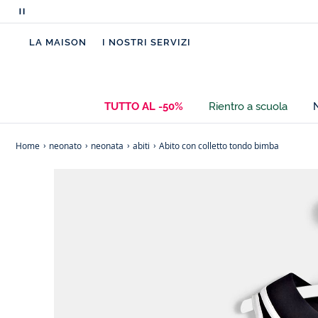
Metti
in
LA MAISON
I NOSTRI SERVIZI
pausa
i
messaggi
scorrevoli
TUTTO AL -50%
Rientro a scuola
Home
neonato
neonata
abiti
Abito con colletto tondo bimba