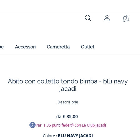
Rechercher
Carrel
pe
Accessori
Cameretta
Outlet
Abito con colletto tondo bimba - blu navy
jacadi
t
Descrizione
da
€ 35,00
Pari a
35
punti fedeltà con
Le Club Jacadi
Colore :
BLU NAVY JACADI