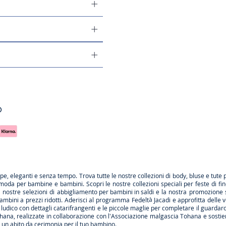
o
rpe
, eleganti e senza tempo. Trova tutte le nostre collezioni di body, bluse e tute 
 moda per bambine e bambini. Scopri le nostre collezioni speciali per feste di fi
le nostre selezioni di
abbigliamento per bambini in saldi
e la nostra promozione 
ambini a prezzi ridotti. Aderisci al programma Fedeltà Jacadi e approfitta delle
v
ludico con dettagli catarifrangenti e le
piccole maglie
per completare il guardarob
hana
, realizzate in collaborazione con l'Associazione malgascia Tohana e sostien
a
un abito da cerimonia
per il tuo bambino.