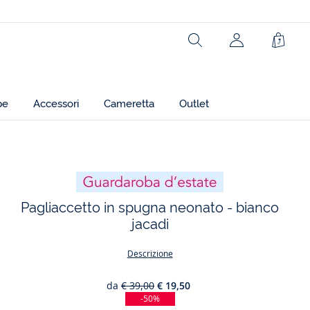
Tessuto principale: 100% cotone
Ref: 2045940
Rechercher
jacadi.page.h
Carrel
pe
Accessori
Cameretta
Outlet
t
Pagliaccetto in spugna neonato - bianco
jacadi
Descrizione
da
€ 39,00
€ 19,50
-50%