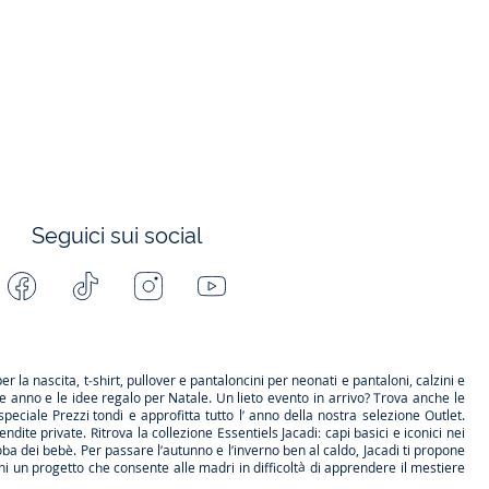
Seguici sui social
Facebook
Tiktok
Instagram
Youtube
-
-
-
-
Jacadi
Jacadi
Jacadi
Jacadi
Paris
Paris
Paris
Paris
per la
nascita
, t-shirt, pullover e pantaloncini per
neonati
e pantaloni, calzini e
ne anno e le
idee regalo per Natale
. Un lieto evento in arrivo? Trova anche le
speciale
Prezzi tondi
e approfitta tutto l’ anno della nostra selezione
Outlet
.
endite private
. Ritrova la collezione
Essentiels
Jacadi: capi basici e iconici nei
a dei bebè. Per passare l’autunno e l’inverno ben al caldo, Jacadi ti propone
i un progetto che consente alle madri in difficoltà di apprendere il mestiere