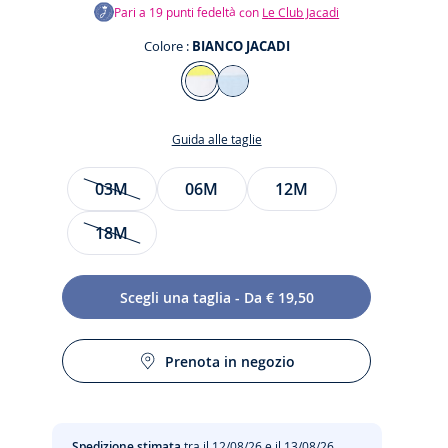
Pari a
19
punti fedeltà con
Le Club Jacadi
Colore :
BIANCO JACADI
Colore
BIANCO
BLU
JACADI
CHIARO
Guida alle taglie
Taglia
03M
06M
12M
siva
18M
to
Scegli una taglia - Da € 19,50
Prenota in negozio
Spedizione stimata
tra il 12/08/26 e il 13/08/26