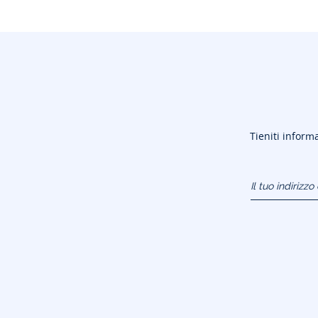
Tieniti informa
Il tuo indirizz
(esempio:
jacquesadit@