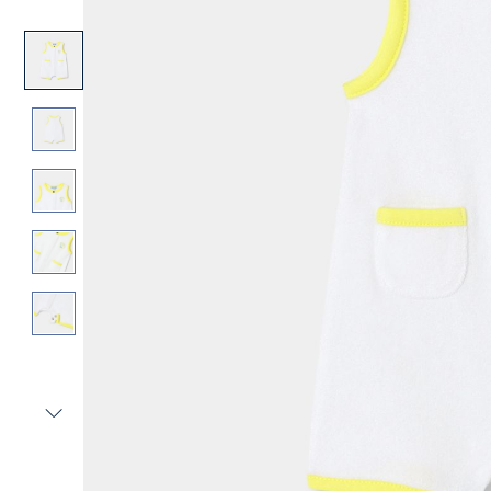
Vista
successiva
-