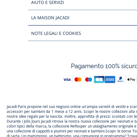
AIUTO E SERVIZI
LA MAISON JACADI
NOTE LEGALI E COOKIES
Pagamento 100% sicur
Jacadi Paris propone nel suo negozio online un'ampia varietà di vestiti e
sca
accessori per
bambini
da 1 mese a 12 anni. Scopri le nostre collezioni alla
nostre
idee regalo per la nascita
. Inoltre, approfitta di prezzi scontati con 
Durante
i Jolis Jours Jacadi
ritrova la nostra nuova collezione per neonati e b
colori tipici della marca, la collezione
Reflex
per un abbigliamento originale e 
una
collezione di cappotti e piumini per neonati e bambini
.Scopri le borse
To
di sarta. Un matrimonio, un battesimo, una comunione in programma? Trov