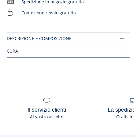
Spedizione in negozio gratuita
- Laccetti da annodare
Nessuna asciugatrice
- Modello unisex, adatto sia alle bambine che ai bambini
Confezione regalo gratuita
Lavaggio a 30°C
Composizione :
Tessuto principale: 100% cotone
Ref: 2046112
Il servizio clienti
La spedizion
Al vostro ascolto
Gratis in 