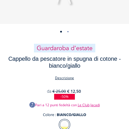
-
-
vista
vista
01
02
Cappello da pescatore in spugna di cotone -
bianco/giallo
Descrizione
da
€ 25,00
€ 12,50
-50%
Pari a
12
punti fedeltà con
Le Club Jacadi
Colore :
BIANCO/GIALLO
Colore