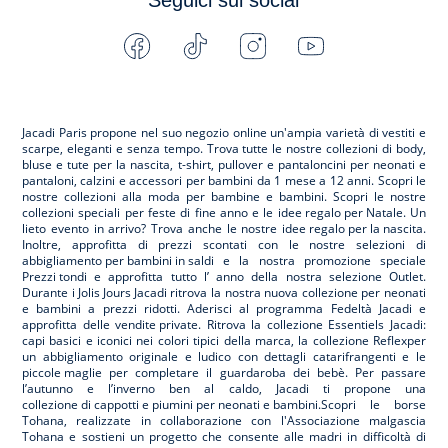
Seguici sui social
Facebook
Tiktok
Instagram
Youtube
-
-
-
-
Jacadi
Jacadi
Jacadi
Jacadi
Paris
Paris
Paris
Paris
Jacadi Paris propone nel suo negozio online un'ampia varietà di vestiti e
scarpe
, eleganti e senza tempo. Trova tutte le nostre collezioni di body,
bluse e tute per la
nascita
, t-shirt, pullover e pantaloncini per
neonati
e
pantaloni, calzini e accessori per
bambini
da 1 mese a 12 anni. Scopri le
nostre collezioni alla moda per bambine e bambini. Scopri le nostre
collezioni speciali per feste di fine anno e le
idee regalo per Natale
. Un
lieto evento in arrivo? Trova anche le nostre
idee regalo per la nascita
.
Inoltre, approfitta di prezzi scontati con le nostre selezioni di
abbigliamento per bambini in saldi
e la nostra promozione speciale
Prezzi tondi
e approfitta tutto l’ anno della nostra selezione
Outlet
.
Durante
i Jolis Jours Jacadi
ritrova la nostra nuova collezione per neonati
e bambini a prezzi ridotti. Aderisci al programma Fedeltà Jacadi e
approfitta delle
vendite private
. Ritrova la collezione
Essentiels
Jacadi:
capi basici e iconici nei colori tipici della marca, la collezione
Reflex
per
un abbigliamento originale e ludico con dettagli catarifrangenti e le
piccole maglie
per completare il guardaroba dei bebè. Per passare
l’autunno e l’inverno ben al caldo, Jacadi ti propone una
collezione di cappotti e piumini per neonati e bambini
.Scopri le borse
Tohana
, realizzate in collaborazione con l'Associazione malgascia
Tohana e sostieni un progetto che consente alle madri in difficoltà di