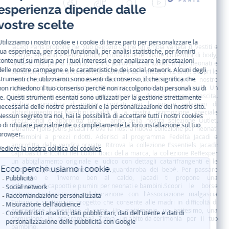
Facebook
Tiktok
Instagram
Youtube
-
-
-
-
Jacadi
Jacadi
Jacadi
Jacadi
Paris
Paris
Paris
Paris
Jacadi Paris propone nel suo negozio online un'ampia varietà di vestiti e
scarpe
, eleganti e senza tempo. Trova tutte le nostre collezioni di body,
bluse e tute per la
nascita
, t-shirt, pullover e pantaloncini per
neonati
e
pantaloni, calzini e accessori per
bambini
da 1 mese a 12 anni. Scopri le
nostre collezioni alla moda per bambine e bambini. Scopri le nostre
collezioni speciali per feste di fine anno e le
idee regalo per Natale
. Un
lieto evento in arrivo? Trova anche le nostre
idee regalo per la nascita
.
Inoltre, approfitta di prezzi scontati con le nostre selezioni di
abbigliamento per bambini in saldi
e la nostra promozione speciale
Prezzi tondi
e approfitta tutto l’ anno della nostra selezione
Outlet
.
Durante
i Jolis Jours Jacadi
ritrova la nostra nuova collezione per neonati
e bambini a prezzi ridotti. Aderisci al programma Fedeltà Jacadi e
approfitta delle
vendite private
. Ritrova la collezione
Essentiels
Jacadi:
capi basici e iconici nei colori tipici della marca, la collezione
Reflex
per
un abbigliamento originale e ludico con dettagli catarifrangenti e le
piccole maglie
per completare il guardaroba dei bebè. Per passare
l’autunno e l’inverno ben al caldo, Jacadi ti propone una
collezione di cappotti e piumini per neonati e bambini
.Scopri le borse
Tohana
, realizzate in collaborazione con l'Associazione malgascia
Tohana e sostieni un progetto che consente alle madri in difficoltà di
apprendere il mestiere di sarta. Un matrimonio, un battesimo, una
comunione in programma? Trova
un abito da cerimonia
per il tuo
bambino.