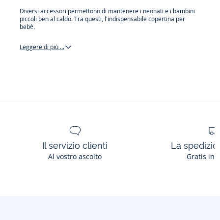
Diversi accessori permettono di mantenere i neonati e i bambini
piccoli ben al caldo. Tra questi, l'indispensabile copertina per
bebè.
Leggere di più ...
coperte
e
lenzuola
Il servizio clienti
La spedizion
Al vostro ascolto
Gratis in 