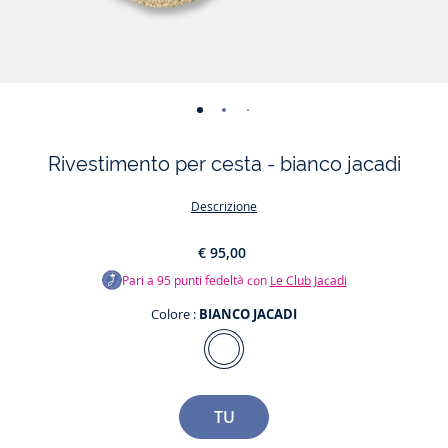
-
-
-
vista
vista
vista
Rivestimento per cesta - bianco jacadi
01
02
03
Descrizione
€ 95,00
Pari a
95
punti fedeltà con
Le Club Jacadi
Colore :
BIANCO JACADI
BIANCO
Colore
JACADI
Taglia
TU