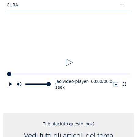
cesta e la copertina per cesta vengono consegnati in
pacchetti separati.
Peso: 0,550 kg
Composizione :
Tessuto principale: 100% cotone
Ref: 1092018
Tema :
Trousseau bianco
jac-video-player-
00:00
/
00:00
seek
Ti è piaciuto questo look?
Vedi tutti gli articoli del tema