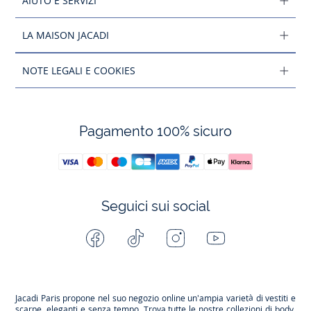
AIUTO E SERVIZI
LA MAISON JACADI
NOTE LEGALI E COOKIES
Pagamento 100% sicuro
Seguici sui social
Facebook
Tiktok
Instagram
Youtube
-
-
-
-
Jacadi
Jacadi
Jacadi
Jacadi
Paris
Paris
Paris
Paris
Jacadi Paris propone nel suo negozio online un'ampia varietà di vestiti e
scarpe
, eleganti e senza tempo. Trova tutte le nostre collezioni di body,