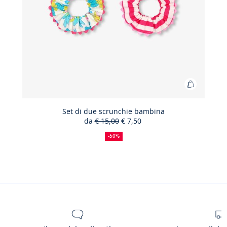
Aggiungi
al
carrello
Set di due scrunchie bambina
da
€ 15,00
€ 7,50
Set
50%
Prezzo
Nuovo
di
di
precedente
prezzo
-50%
sconto
:
:
due
scrunchi
bambina