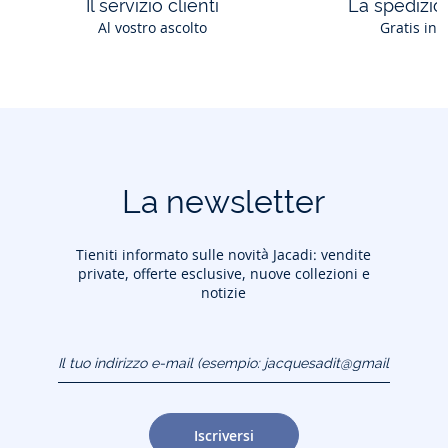
Il servizio clienti
La spedizion
Al vostro ascolto
Gratis in 
La newsletter
Tieniti informato sulle novità Jacadi: vendite
private, offerte esclusive, nuove collezioni e
notizie
Il tuo indirizzo e-mail
(esempio:
jacquesadit@gmail.com)
Iscriversi