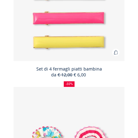
Aggiungi
al
carrello
Set di 4 fermagli piatti bambina
da
€ 12,00
€ 6,00
Set
50%
Prezzo
Nuovo
di
di
precedente
prezzo
-50%
sconto
:
:
4
fermagli
piatti
bambina