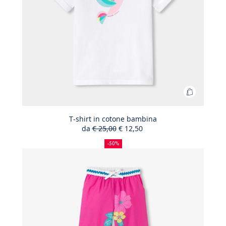
Aggiungi
al
carrello
T-shirt in cotone bambina
da
€ 25,00
€ 12,50
T-
50%
Prezzo
Nuovo
shirt
di
precedente
prezzo
-50%
sconto
:
:
in
cotone
bambina