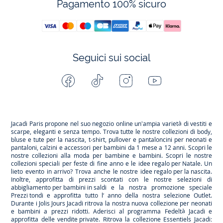
Pagamento 100% sicuro
Seguici sui social
Facebook
Tiktok
Instagram
Youtube
-
-
-
-
Jacadi
Jacadi
Jacadi
Jacadi
Paris
Paris
Paris
Paris
Jacadi Paris propone nel suo negozio online un'ampia varietà di vestiti e
scarpe
, eleganti e senza tempo. Trova tutte le nostre collezioni di body,
bluse e tute per la
nascita
, t-shirt, pullover e pantaloncini per
neonati
e
pantaloni, calzini e accessori per
bambini
da 1 mese a 12 anni. Scopri le
nostre collezioni alla moda per bambine e bambini. Scopri le nostre
collezioni speciali per feste di fine anno e le
idee regalo per Natale
. Un
lieto evento in arrivo? Trova anche le nostre
idee regalo per la nascita
.
Inoltre, approfitta di prezzi scontati con le nostre selezioni di
abbigliamento per bambini in saldi
e la nostra promozione speciale
Prezzi tondi
e approfitta tutto l’ anno della nostra selezione
Outlet
.
Durante
i Jolis Jours Jacadi
ritrova la nostra nuova collezione per neonati
e bambini a prezzi ridotti. Aderisci al programma Fedeltà Jacadi e
approfitta delle
vendite private
. Ritrova la collezione
Essentiels
Jacadi: