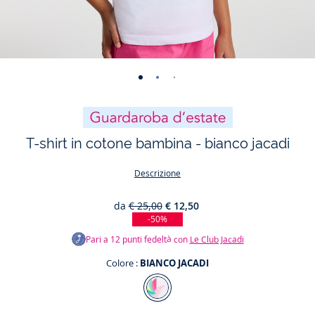
-
-
-
-
-
-
vista
vista
vista
vista
vista
vista
01
02
03
04
05
06
T-shirt in cotone bambina - bianco jacadi
Descrizione
da
€ 25,00
€ 12,50
-50%
Pari a
12
punti fedeltà con
Le Club Jacadi
Colore :
BIANCO JACADI
Colore
BIANCO