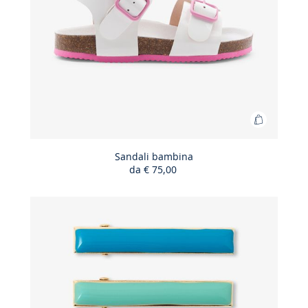
Aggiungi
al
carrello
Sandali bambina
da
€ 75,00
Sandali
bambina