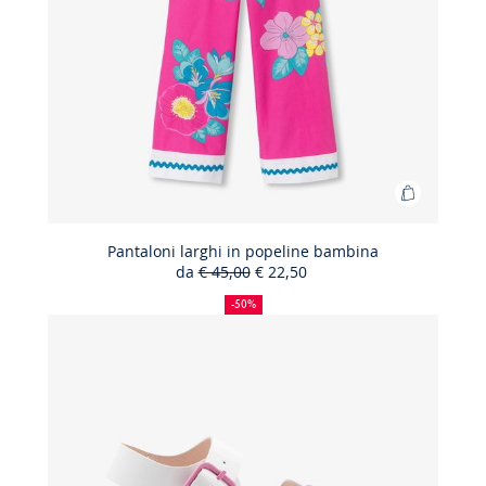
Aggiungi
al
carrello
Pantaloni larghi in popeline bambina
da
€ 45,00
€ 22,50
Pantaloni
50%
Prezzo
Nuovo
larghi
di
precedente
prezzo
-50%
sconto
:
:
in
popeline
bambina