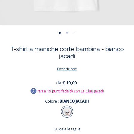
-
-
-
-
vista
vista
vista
vista
T-shirt a maniche corte bambina - bianco
01
02
03
04
jacadi
Descrizione
da
€ 19,00
Pari a
19
punti fedeltà con
Le Club Jacadi
Colore :
BIANCO JACADI
Colore
BIANCO
JACADI
Guida alle taglie