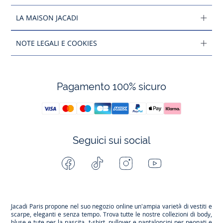
LA MAISON JACADI
NOTE LEGALI E COOKIES
Pagamento 100% sicuro
Seguici sui social
Facebook
Tiktok
Instagram
Youtube
-
-
-
-
Jacadi
Jacadi
Jacadi
Jacadi
Paris
Paris
Paris
Paris
Jacadi Paris propone nel suo negozio online un'ampia varietà di vestiti e
scarpe
, eleganti e senza tempo. Trova tutte le nostre collezioni di body,
bluse e tute per la
nascita
, t-shirt, pullover e pantaloncini per
neonati
e