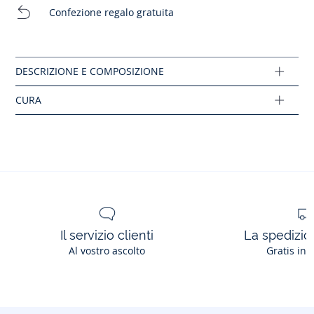
- Spacco sul fondo gamba
Lavaggio a 30°C
Confezione regalo gratuita
Cotone con certificazione di agricoltura biologica
Cloro vietato
Composizione :
Tessuto principale: 74% cotone - 23% poliestere -
3% elastano
Ref: 2041427
Il servizio clienti
La spedizion
Al vostro ascolto
Gratis in 