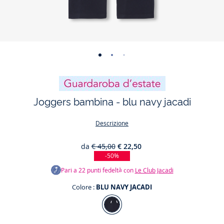
-
-
-
-
vista
vista
vista
vista
01
02
03
04
Joggers bambina - blu navy jacadi
Descrizione
da
€ 45,00
€ 22,50
-50%
Pari a
22
punti fedeltà con
Le Club Jacadi
Colore :
BLU NAVY JACADI
Colore
BLU