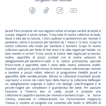
Facebook
Tiktok
Instagram
Youtube
-
-
-
-
Jacadi
Jacadi
Jacadi
Jacadi
Paris
Paris
Paris
Paris
Jacadi Paris propone nel suo negozio online un'ampia varietà di vestiti e
scarpe
, eleganti e senza tempo. Trova tutte le nostre collezioni di body,
bluse e tute per la
nascita
, t-shirt, pullover e pantaloncini per
neonati
e
pantaloni, calzini e accessori per
bambini
da 1 mese a 12 anni. Scopri le
nostre collezioni alla moda per bambine e bambini. Scopri le nostre
collezioni speciali per feste di fine anno e le
idee regalo per Natale
. Un
lieto evento in arrivo? Trova anche le nostre
idee regalo per la nascita
.
Inoltre, approfitta di prezzi scontati con le nostre selezioni di
abbigliamento per bambini in saldi
e la nostra promozione speciale
Prezzi tondi
e approfitta tutto l’ anno della nostra selezione
Outlet
.
Durante
i Jolis Jours Jacadi
ritrova la nostra nuova collezione per neonati
e bambini a prezzi ridotti. Aderisci al programma Fedeltà Jacadi e
approfitta delle
vendite private
. Ritrova la collezione
Essentiels
Jacadi:
capi basici e iconici nei colori tipici della marca, la collezione
Reflex
per
un abbigliamento originale e ludico con dettagli catarifrangenti e le
piccole maglie
per completare il guardaroba dei bebè. Per passare
l’autunno e l’inverno ben al caldo, Jacadi ti propone una
collezione di cappotti e piumini per neonati e bambini
.Scopri le borse
Tohana
, realizzate in collaborazione con l'Associazione malgascia
Tohana e sostieni un progetto che consente alle madri in difficoltà di