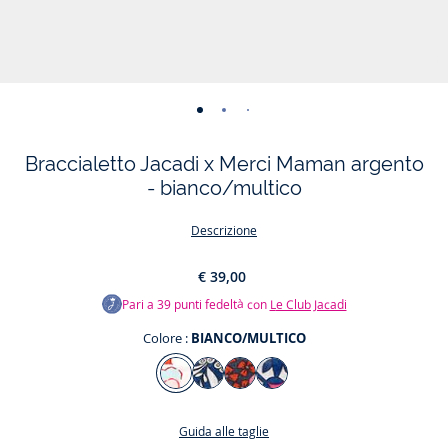
-
-
-
-
vista
vista
vista
vista
Braccialetto Jacadi x Merci Maman argento
01
02
03
04
- bianco/multico
Descrizione
€ 39,00
Pari a
39
punti fedeltà con
Le Club Jacadi
Colore :
BIANCO/MULTICO
Colore
BIANCO/MULTICO
BLU/MULTICO
BLU
ROSA/MULTICO
NAVY/MULTICO
Guida alle taglie