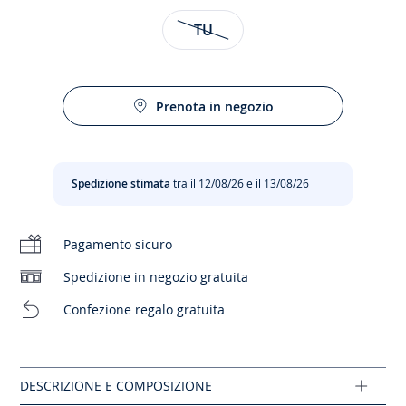
Taglia
TU
Quando Merci Maman e Jacadi si incontrano, creano un
braccialetto unico, pieno di freschezza e felicità. Le stampe
Prenota in negozio
Cura:
esclusive Liberty® per Jacadi e una bella incisione a mano
firmata Merci Maman fanno di questo braccialetto una
dichiarazione d'amore da indossare in coppia o da regalare.
Non stirare
Composizione :
Spedizione stimata
tra il 12/08/26 e il 13/08/26
Tessuto principale: 100% cotone
Nessun lavaggio a secco
Pagamento sicuro
Ref: 2030450
Nessuna asciugatrice
Spedizione in negozio gratuita
Nessun lavaggio
Confezione regalo gratuita
Cloro vietato