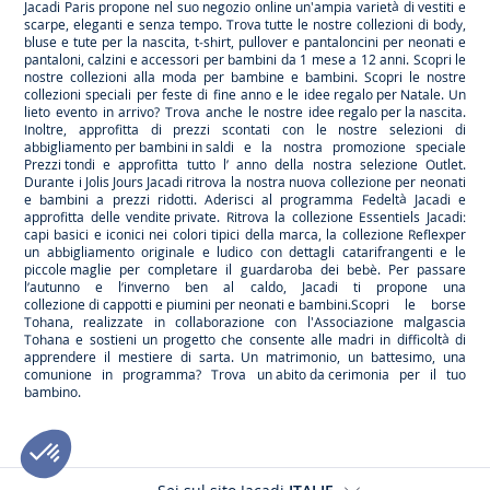
Jacadi Paris propone nel suo negozio online un'ampia varietà di vestiti e
scarpe
, eleganti e senza tempo. Trova tutte le nostre collezioni di body,
bluse e tute per la
nascita
, t-shirt, pullover e pantaloncini per
neonati
e
pantaloni, calzini e accessori per
bambini
da 1 mese a 12 anni. Scopri le
nostre collezioni alla moda per bambine e bambini. Scopri le nostre
collezioni speciali per feste di fine anno e le
idee regalo per Natale
. Un
lieto evento in arrivo? Trova anche le nostre
idee regalo per la nascita
.
Inoltre, approfitta di prezzi scontati con le nostre selezioni di
abbigliamento per bambini in saldi
e la nostra promozione speciale
Prezzi tondi
e approfitta tutto l’ anno della nostra selezione
Outlet
.
Durante
i Jolis Jours Jacadi
ritrova la nostra nuova collezione per neonati
e bambini a prezzi ridotti. Aderisci al programma Fedeltà Jacadi e
approfitta delle
vendite private
. Ritrova la collezione
Essentiels
Jacadi:
capi basici e iconici nei colori tipici della marca, la collezione
Reflex
per
un abbigliamento originale e ludico con dettagli catarifrangenti e le
piccole maglie
per completare il guardaroba dei bebè. Per passare
l’autunno e l’inverno ben al caldo, Jacadi ti propone una
collezione di cappotti e piumini per neonati e bambini
.Scopri le borse
Tohana
, realizzate in collaborazione con l'Associazione malgascia
Tohana e sostieni un progetto che consente alle madri in difficoltà di
apprendere il mestiere di sarta. Un matrimonio, un battesimo, una
comunione in programma? Trova
un abito da cerimonia
per il tuo
bambino.