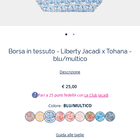
-
-
vista
vista
Borsa in tessuto - Liberty Jacadi x Tohana -
01
02
blu/multico
Descrizione
€ 25,00
Pari a
25
punti fedeltà con
Le Club Jacadi
Colore :
BLU/MULTICO
Colore
MULTICO
GIALLO/MULTICO
BLU/MULTICO
ROSA/ROSSO
ROSA/MULTICO
ROSA/BIANCO
ROSA/VERDE
TURCHESE/MULTI
BLU
ACQUA/MULTI
Guida alle taglie
Una bella borsa liberty per un bel gesto. In collaborazione