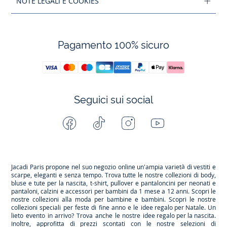
NOTE LEGALI E COOKIES
Pagamento 100% sicuro
Seguici sui social
Facebook
Tiktok
Instagram
Youtube
-
-
-
-
Jacadi
Jacadi
Jacadi
Jacadi
Paris
Paris
Paris
Paris
Jacadi Paris propone nel suo negozio online un'ampia varietà di vestiti e
scarpe
, eleganti e senza tempo. Trova tutte le nostre collezioni di body,
bluse e tute per la
nascita
, t-shirt, pullover e pantaloncini per
neonati
e
pantaloni, calzini e accessori per
bambini
da 1 mese a 12 anni. Scopri le
nostre collezioni alla moda per bambine e bambini. Scopri le nostre
collezioni speciali per feste di fine anno e le
idee regalo per Natale
. Un
lieto evento in arrivo? Trova anche le nostre
idee regalo per la nascita
.
Inoltre, approfitta di prezzi scontati con le nostre selezioni di