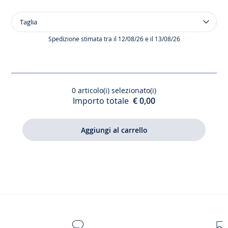
Taglia
Taglia
Eau
de
Spedizione stimata tra il 12/08/26 e il 13/08/26
toilette
Mademoiselle
Jacadi
Petite
0
articolo(i) selezionato(i)
Cerise
Importo totale
€ 0,00
100ml