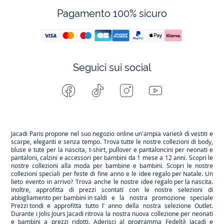
Pagamento 100% sicuro
Seguici sui social
Facebook
Tiktok
Instagram
Youtube
-
-
-
-
Jacadi
Jacadi
Jacadi
Jacadi
Paris
Paris
Paris
Paris
Jacadi Paris propone nel suo negozio online un'ampia varietà di vestiti e
scarpe
, eleganti e senza tempo. Trova tutte le nostre collezioni di body,
bluse e tute per la
nascita
, t-shirt, pullover e pantaloncini per
neonati
e
pantaloni, calzini e accessori per
bambini
da 1 mese a 12 anni. Scopri le
nostre collezioni alla moda per bambine e bambini. Scopri le nostre
collezioni speciali per feste di fine anno e le
idee regalo per Natale
. Un
lieto evento in arrivo? Trova anche le nostre
idee regalo per la nascita
.
Inoltre, approfitta di prezzi scontati con le nostre selezioni di
abbigliamento per bambini in saldi
e la nostra promozione speciale
Prezzi tondi
e approfitta tutto l’ anno della nostra selezione
Outlet
.
Durante
i Jolis Jours Jacadi
ritrova la nostra nuova collezione per neonati
e bambini a prezzi ridotti. Aderisci al programma Fedeltà Jacadi e