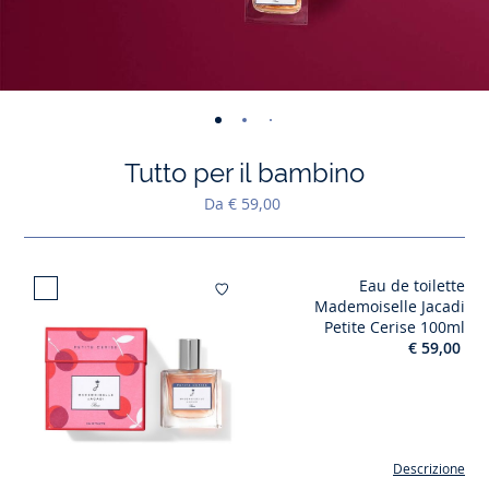
-
-
-
-
vista
vista
vista
vista
Tutto per il bambino
01
02
03
04
Da € 59,00
Eau de toilette
Aggiungi ai 
Mademoiselle Jacadi
Petite Cerise 100ml
€ 59,00
Descrizione