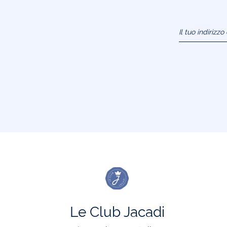
Il tuo indirizz
(esempio:
jacquesadit@
Le Club Jacadi