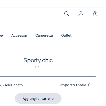
Rechercher
jacadi.page.h
Carrel
pe
Accessori
Cameretta
Outlet
Sporty chic
Aggiungi ai miei preferiti : Sporty chic
Da
Importo totale
0
(i) selezionato(i)