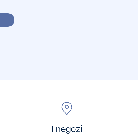
i
I negozi