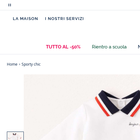
Metti
in
LA MAISON
I NOSTRI SERVIZI
pausa
i
messaggi
scorrevoli
TUTTO AL -50%
Rientro a scuola
Home
Sporty chic