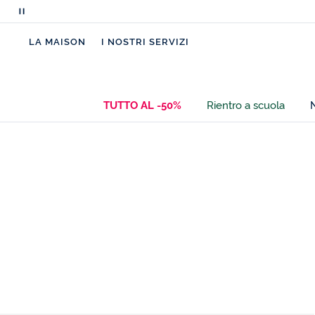
Metti
in
LA MAISON
I NOSTRI SERVIZI
pausa
i
messaggi
scorrevoli
TUTTO AL -50%
Rientro a scuola