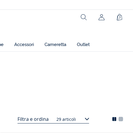
Rechercher
jacadi.page.h
Carrel
pe
Accessori
Cameretta
Outlet
Filtra e ordina
29 articoli
Mode
Chan
d'affich
l'affi