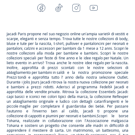
Facebook
Tiktok
Instagram
Youtube
-
-
-
-
Jacadi
Jacadi
Jacadi
Jacadi
Paris
Paris
Paris
Paris
Jacadi Paris propone nel suo negozio online un'ampia varietà di vestiti e
scarpe
, eleganti e senza tempo. Trova tutte le nostre collezioni di body,
bluse e tute per la
nascita
, t-shirt, pullover e pantaloncini per
neonati
e
pantaloni, calzini e accessori per
bambini
da 1 mese a 12 anni. Scopri le
nostre collezioni alla moda per bambine e bambini. Scopri le nostre
collezioni speciali per feste di fine anno e le
idee regalo per Natale
. Un
lieto evento in arrivo? Trova anche le nostre
idee regalo per la nascita
.
Inoltre, approfitta di prezzi scontati con le nostre selezioni di
abbigliamento per bambini in saldi
e la nostra promozione speciale
Prezzi tondi
e approfitta tutto l’ anno della nostra selezione
Outlet
.
Durante
i Jolis Jours Jacadi
ritrova la nostra nuova collezione per neonati
e bambini a prezzi ridotti. Aderisci al programma Fedeltà Jacadi e
approfitta delle
vendite private
. Ritrova la collezione
Essentiels
Jacadi:
capi basici e iconici nei colori tipici della marca, la collezione
Reflex
per
un abbigliamento originale e ludico con dettagli catarifrangenti e le
piccole maglie
per completare il guardaroba dei bebè. Per passare
l’autunno e l’inverno ben al caldo, Jacadi ti propone una
collezione di cappotti e piumini per neonati e bambini
.Scopri le borse
Tohana
, realizzate in collaborazione con l'Associazione malgascia
Tohana e sostieni un progetto che consente alle madri in difficoltà di
apprendere il mestiere di sarta. Un matrimonio, un battesimo, una