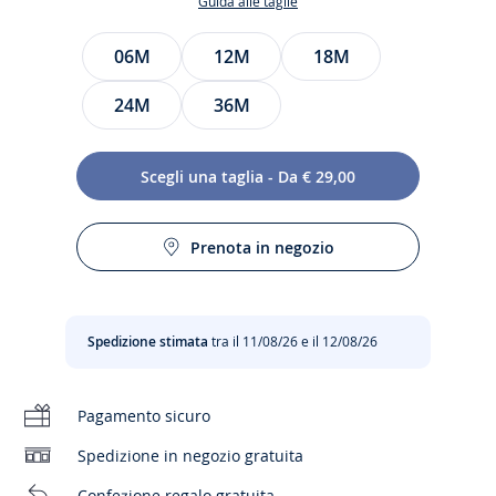
Guida alle taglie
JACADI
Taglia
06M
12M
18M
24M
36M
Scegli una taglia - Da € 29,00
Prenota in negozio
In morbida felpa e foderati in velluto, ecco i joggers bimbo
Cura:
perfetti per l'asilo e la quotidianità. Facili da indossare
grazie all'elastico in vita, abbinali a una felpa per l'outfit
Stirare a temperatura bassa
quotidiano.
Spedizione stimata
tra il 11/08/26 e il 12/08/26
Cloro vietato
- Joggers in felpa morbida
- Interno in morbido velluto
Pagamento sicuro
- Vita con elastico
Nessun lavaggio a secco
- Fodera in morbido velluto
Spedizione in negozio gratuita
Composizione :
Nessuna asciugatrice
Confezione regalo gratuita