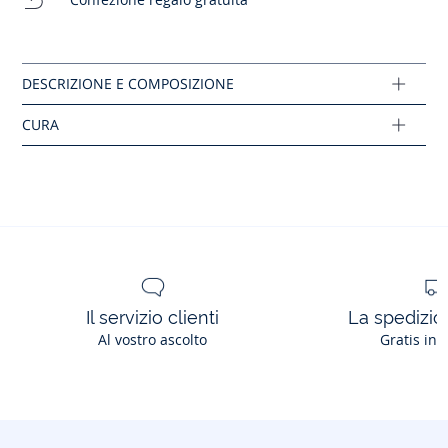
Tessuto principale: 62% poliestere - 34% cotone -
4% elastano
Lavaggio a 30°C
Ref: 2016238
Il servizio clienti
La spedizion
Al vostro ascolto
Gratis in 