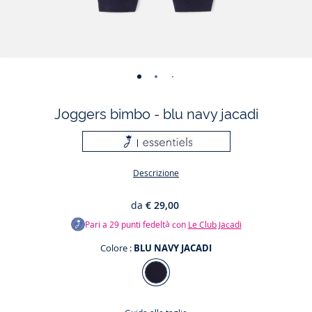
-
-
-
-
vista
vista
vista
vista
Joggers bimbo - blu navy jacadi
01
02
03
04
Descrizione
da
€ 29,00
Pari a
29
punti fedeltà con
Le Club Jacadi
Colore :
BLU NAVY JACADI
Colore
BLU
NAVY