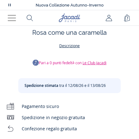
🔥
Guardaroba d'estate:
tutto al -50%
Nuova Collezione Autunno-Inverno
Metti
I nuovi Essentiels
in
Spedizione express offerta a partire da 99€
Pagina
Rechercher
jacadi.page.
Carre
🔥
Guardaroba d'estate:
tutto al -50%
pausa
iniziale
Nuova Collezione Autunno-Inverno
Menu
i
di
Rosa come una caramella
messaggi
Jacadi
scorrevoli
Descrizione
Composizione :
Ref: FL_neonata_241016
Pari a
0
punti fedeltà con
Le Club Jacadi
Spedizione stimata
tra il 12/08/26 e il 13/08/26
Pagamento sicuro
Spedizione in negozio gratuita
Confezione regalo gratuita