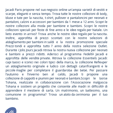
Paris
Paris
Paris
Paris
Jacadi Paris propone nel suo negozio online un'ampia varietà di vestiti e
scarpe
, eleganti e senza tempo. Trova tutte le nostre collezioni di body,
bluse e tute per la
nascita
, t-shirt, pullover e pantaloncini per
neonati
e
pantaloni, calzini e accessori per
bambini
da 1 mese a 12 anni. Scopri le
nostre collezioni alla moda per bambine e bambini. Scopri le nostre
collezioni speciali per feste di fine anno e le
idee regalo per Natale
. Un
lieto evento in arrivo? Trova anche le nostre
idee regalo per la nascita
.
Inoltre, approfitta di prezzi scontati con le nostre selezioni di
abbigliamento per bambini in saldi
e la nostra promozione speciale
Prezzi tondi
e approfitta tutto l’ anno della nostra selezione
Outlet
.
Durante
i Jolis Jours Jacadi
ritrova la nostra nuova collezione per neonati
e bambini a prezzi ridotti. Aderisci al programma Fedeltà Jacadi e
approfitta delle
vendite private
. Ritrova la collezione
Essentiels
Jacadi:
capi basici e iconici nei colori tipici della marca, la collezione
Reflex
per
un abbigliamento originale e ludico con dettagli catarifrangenti e le
piccole maglie
per completare il guardaroba dei bebè. Per passare
l’autunno e l’inverno ben al caldo, Jacadi ti propone una
collezione di cappotti e piumini per neonati e bambini
.Scopri le borse
Tohana
, realizzate in collaborazione con l'Associazione malgascia
Tohana e sostieni un progetto che consente alle madri in difficoltà di
apprendere il mestiere di sarta. Un matrimonio, un battesimo, una
comunione in programma? Trova
un abito da cerimonia
per il tuo
bambino.