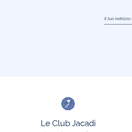
Il tuo indirizz
(esempio:
jacquesadit@
Le Club Jacadi