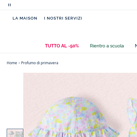
Metti
in
LA MAISON
I NOSTRI SERVIZI
pausa
i
messaggi
scorrevoli
TUTTO AL -50%
Rientro a scuola
Home
Profumo di primavera