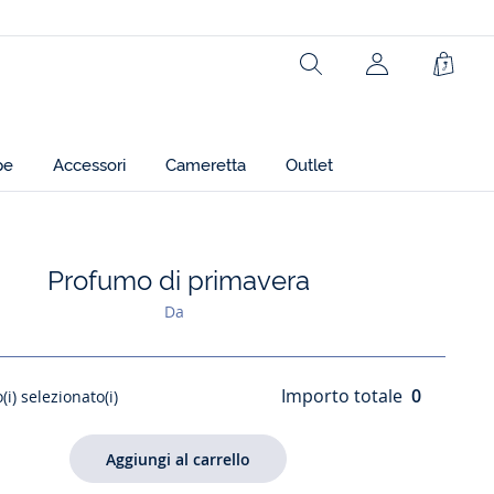
Rechercher
jacadi.page.h
Carrel
pe
Accessori
Cameretta
Outlet
Profumo di primavera
Aggiungi ai miei preferiti : Profumo di primavera
Da
Importo totale
0
(i) selezionato(i)