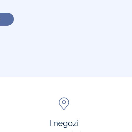
i
I negozi