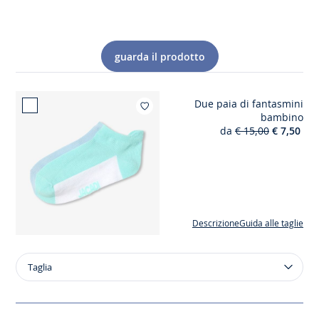
guarda il prodotto
Due paia di fantasmini
Aggiungi ai mie
bambino
da
€ 15,00
€ 7,50
Descrizione
Guida alle taglie
Taglia
Taglia
Due
paia
di