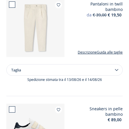
Pantaloni in twill
cotone
Aggiungi ai miei 
bambino
Oxford
da
€ 39,00
€ 19,50
bambino
Descrizione
Guida alle taglie
Taglia
Taglia
Pantaloni
in
Spedizione stimata tra il 13/08/26 e il 14/08/26
twill
bambino
Sneakers in pelle
Aggiungi ai miei 
bambino
€ 89,00