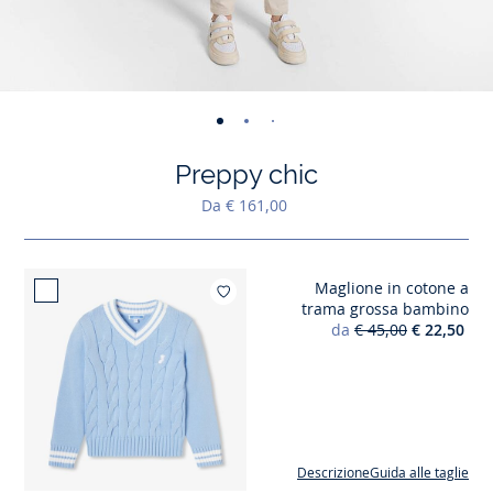
-
-
-
-
-
-
-
-
-
-
-
vista
vista
vista
vista
vista
vista
vista
vista
vista
vist
v
Preppy chic
01
02
03
04
05
06
07
08
09
010
0
Da € 161,00
Maglione in cotone a
Aggiungi ai m
trama grossa bambino
da
€ 45,00
€ 22,50
Descrizione
Guida alle taglie