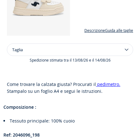
Descrizione
Guida alle taglie
Taglia
Taglia
Sneakers
in
Spedizione stimata tra il 13/08/26 e il 14/08/26
pelle
bambino
Come trovare la calzata giusta? Procurati il
pedimetro.
Stampalo su un foglio A4 e segui le istruzioni.
Composizione :
Tessuto principale: 100% cuoio
Ref: 2046096_198