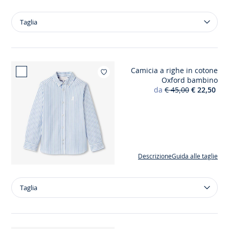
Taglia
Taglia
Maglione
in
cotone
a
Camicia a righe in cotone
trama
Aggiungi ai m
Oxford bambino
grossa
da
€ 45,00
€ 22,50
bambino
Descrizione
Guida alle taglie
Taglia
Taglia
Camicia
a
righe
in