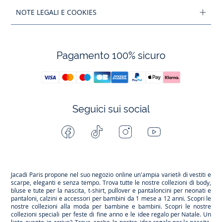
NOTE LEGALI E COOKIES
Pagamento 100% sicuro
Seguici sui social
Facebook
Tiktok
Instagram
Youtube
-
-
-
-
Jacadi
Jacadi
Jacadi
Jacadi
Paris
Paris
Paris
Paris
Jacadi Paris propone nel suo negozio online un'ampia varietà di vestiti e
scarpe
, eleganti e senza tempo. Trova tutte le nostre collezioni di body,
bluse e tute per la
nascita
, t-shirt, pullover e pantaloncini per
neonati
e
pantaloni, calzini e accessori per
bambini
da 1 mese a 12 anni. Scopri le
nostre collezioni alla moda per bambine e bambini. Scopri le nostre
collezioni speciali per feste di fine anno e le
idee regalo per Natale
. Un