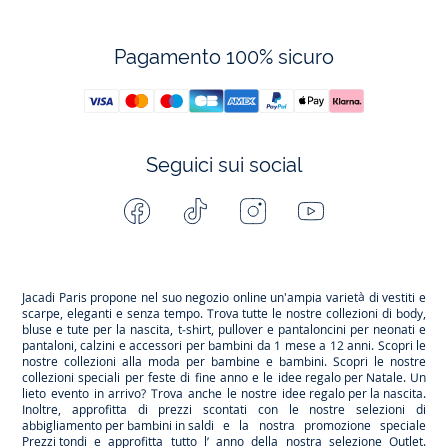
Pagamento 100% sicuro
Seguici sui social
Facebook
Tiktok
Instagram
Youtube
-
-
-
-
Jacadi
Jacadi
Jacadi
Jacadi
Paris
Paris
Paris
Paris
Jacadi Paris propone nel suo negozio online un'ampia varietà di vestiti e
scarpe
, eleganti e senza tempo. Trova tutte le nostre collezioni di body,
bluse e tute per la
nascita
, t-shirt, pullover e pantaloncini per
neonati
e
pantaloni, calzini e accessori per
bambini
da 1 mese a 12 anni. Scopri le
nostre collezioni alla moda per bambine e bambini. Scopri le nostre
collezioni speciali per feste di fine anno e le
idee regalo per Natale
. Un
lieto evento in arrivo? Trova anche le nostre
idee regalo per la nascita
.
Inoltre, approfitta di prezzi scontati con le nostre selezioni di
abbigliamento per bambini in saldi
e la nostra promozione speciale
Prezzi tondi
e approfitta tutto l’ anno della nostra selezione
Outlet
.