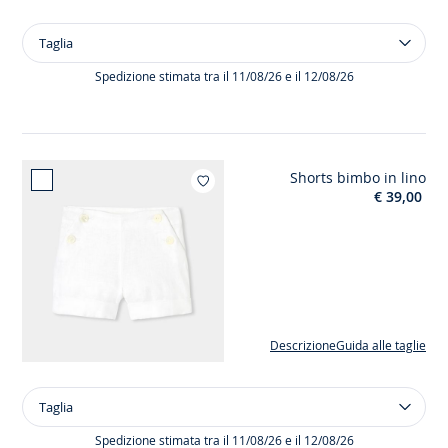
Taglia
Taglia
Camicia
bimbo
Spedizione stimata tra il 11/08/26 e il 12/08/26
in
tessuto
Oxford
Shorts bimbo in lino
Aggiungi ai miei pre
€ 39,00
Descrizione
Guida alle taglie
Taglia
Taglia
Shorts
bimbo
Spedizione stimata tra il 11/08/26 e il 12/08/26