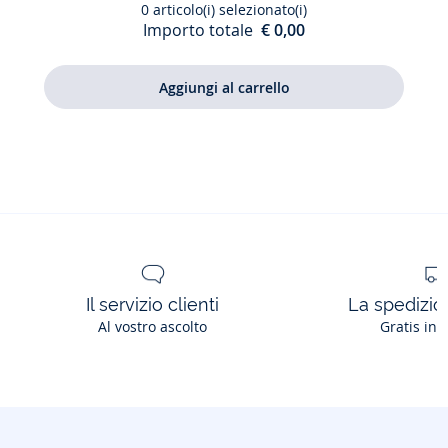
0
articolo(i) selezionato(i)
pelle
Importo totale
€ 0,00
liscia
unisex
Il servizio clienti
La spedizion
Al vostro ascolto
Gratis in 