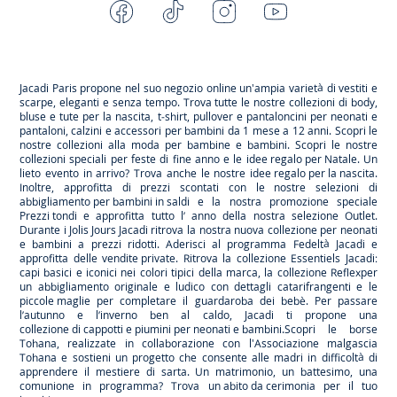
Facebook
Tiktok
Instagram
Youtube
-
-
-
-
Jacadi
Jacadi
Jacadi
Jacadi
Paris
Paris
Paris
Paris
Jacadi Paris propone nel suo negozio online un'ampia varietà di vestiti e
scarpe
, eleganti e senza tempo. Trova tutte le nostre collezioni di body,
bluse e tute per la
nascita
, t-shirt, pullover e pantaloncini per
neonati
e
pantaloni, calzini e accessori per
bambini
da 1 mese a 12 anni. Scopri le
nostre collezioni alla moda per bambine e bambini. Scopri le nostre
collezioni speciali per feste di fine anno e le
idee regalo per Natale
. Un
lieto evento in arrivo? Trova anche le nostre
idee regalo per la nascita
.
Inoltre, approfitta di prezzi scontati con le nostre selezioni di
abbigliamento per bambini in saldi
e la nostra promozione speciale
Prezzi tondi
e approfitta tutto l’ anno della nostra selezione
Outlet
.
Durante
i Jolis Jours Jacadi
ritrova la nostra nuova collezione per neonati
e bambini a prezzi ridotti. Aderisci al programma Fedeltà Jacadi e
approfitta delle
vendite private
. Ritrova la collezione
Essentiels
Jacadi:
capi basici e iconici nei colori tipici della marca, la collezione
Reflex
per
un abbigliamento originale e ludico con dettagli catarifrangenti e le
piccole maglie
per completare il guardaroba dei bebè. Per passare
l’autunno e l’inverno ben al caldo, Jacadi ti propone una
collezione di cappotti e piumini per neonati e bambini
.Scopri le borse
Tohana
, realizzate in collaborazione con l'Associazione malgascia
Tohana e sostieni un progetto che consente alle madri in difficoltà di
apprendere il mestiere di sarta. Un matrimonio, un battesimo, una
comunione in programma? Trova
un abito da cerimonia
per il tuo