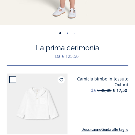
-
-
-
-
-
-
-
-
-
-
-
vista
vista
vista
vista
vista
vista
vista
vista
vista
vist
v
La prima cerimonia
01
02
03
04
05
06
07
08
09
010
0
Da € 125,50
Camicia bimbo in tessuto
Aggiungi ai mie
Oxford
da
€ 35,00
€ 17,50
Descrizione
Guida alle taglie