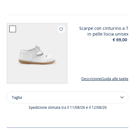
in
lino
Scarpe con cinturino a T
Aggiungi ai mi
in pelle liscia unisex
€ 69,00
Descrizione
Guida alle taglie
Taglia
Taglia
Scarpe
con
Spedizione stimata tra il 11/08/26 e il 12/08/26
cinturino
a
T
in