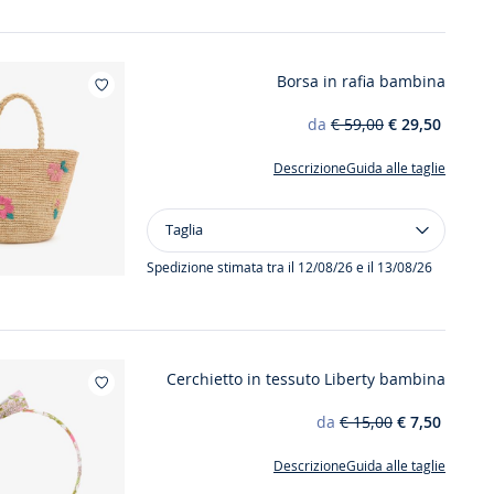
Borsa in rafia bambina
Aggiungi ai miei preferiti : Borsa in rafia bambina
da
€ 59,00
€ 29,50
Descrizione
Guida alle taglie
Taglia
Taglia
Borsa
in
Spedizione stimata tra il 12/08/26 e il 13/08/26
rafia
bambina
Cerchietto in tessuto Liberty bambina
Aggiungi ai miei preferiti : Cerchietto 
da
€ 15,00
€ 7,50
Descrizione
Guida alle taglie