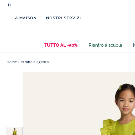
Metti
in
LA MAISON
I NOSTRI SERVIZI
pausa
i
messaggi
scorrevoli
TUTTO AL -50%
Rientro a scuola
Home
In tutta eleganza