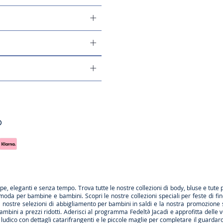
o
rpe
, eleganti e senza tempo. Trova tutte le nostre collezioni di body, bluse e tute 
 moda per bambine e bambini. Scopri le nostre collezioni speciali per feste di fi
le nostre selezioni di
abbigliamento per bambini in saldi
e la nostra promozione 
ambini a prezzi ridotti. Aderisci al programma Fedeltà Jacadi e approfitta delle
v
ludico con dettagli catarifrangenti e le
piccole maglie
per completare il guardarob