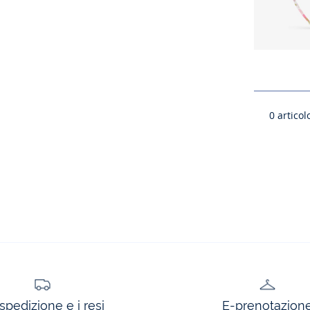
0
articolo
spedizione e i resi
E-prenotazion