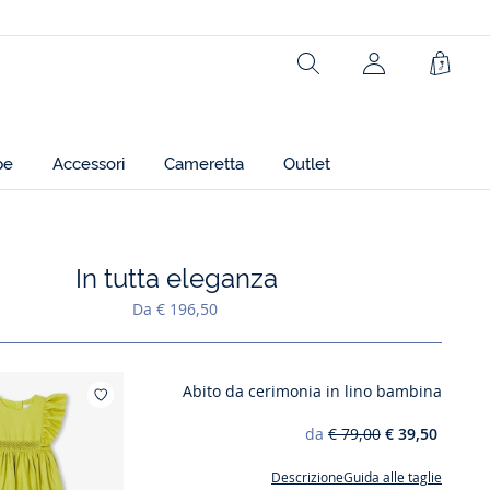
Rechercher
jacadi.page.h
Carrel
pe
Accessori
Cameretta
Outlet
In tutta eleganza
Aggiungi ai miei preferiti : In tutta eleganza
Da € 196,50
Abito da cerimonia in lino bambina
Aggiungi ai miei preferiti : Abito da cer
da
€ 79,00
€ 39,50
Descrizione
Guida alle taglie