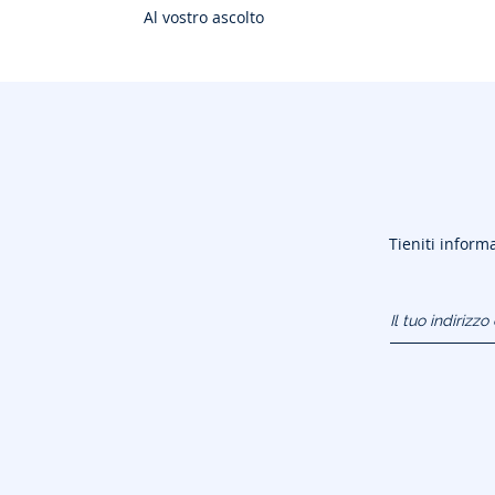
Al vostro ascolto
Tieniti informa
Il tuo indirizz
(esempio:
jacquesadit@