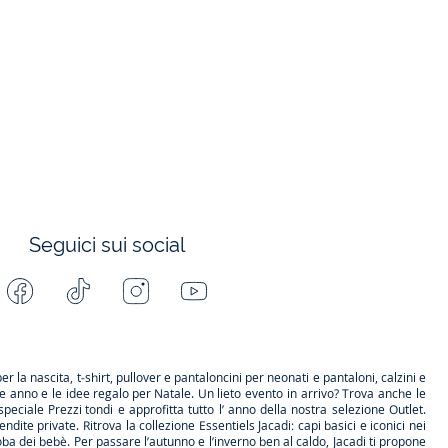
Seguici sui social
Facebook
Tiktok
Instagram
Youtube
-
-
-
-
Jacadi
Jacadi
Jacadi
Jacadi
Paris
Paris
Paris
Paris
per la
nascita
, t-shirt, pullover e pantaloncini per
neonati
e pantaloni, calzini e
ne anno e le
idee regalo per Natale
. Un lieto evento in arrivo? Trova anche le
speciale
Prezzi tondi
e approfitta tutto l’ anno della nostra selezione
Outlet
.
endite private
. Ritrova la collezione
Essentiels
Jacadi: capi basici e iconici nei
a dei bebè. Per passare l’autunno e l’inverno ben al caldo, Jacadi ti propone