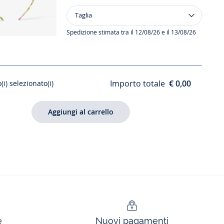
Taglia
Taglia
Cerchietto
in
Spedizione stimata tra il 12/08/26 e il 13/08/26
tessuto
Liberty
bambina
Importo totale
€ 0,00
(i) selezionato(i)
e
Nuovi pagamenti