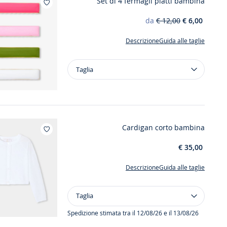
Set di 4 fermagli piatti bambina
Aggiungi ai miei preferiti : Set di 4 fermagl
da
€ 12,00
€ 6,00
Descrizione
Guida alle taglie
Taglia
Taglia
Set
di
4
fermagli
piatti
Cardigan corto bambina
bambina
Aggiungi ai miei preferiti : Cardigan corto bamb
€ 35,00
Descrizione
Guida alle taglie
Taglia
Taglia
Cardigan
corto
Spedizione stimata tra il 12/08/26 e il 13/08/26
bambina