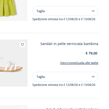
Taglia
Taglia
Abito
da
Spedizione stimata tra il 12/08/26 e il 13/08/26
cerimonia
in
lino
bambina
Sandali in pelle verniciata bambina
Aggiungi ai miei preferiti : Sandali in pe
€ 79,00
Descrizione
Guida alle taglie
Taglia
Taglia
Sandali
in
Spedizione stimata tra il 12/08/26 e il 13/08/26
pelle
verniciata
bambina