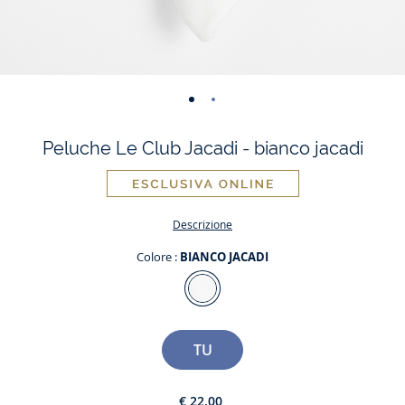
-
-
vista
vista
Peluche Le Club Jacadi - bianco jacadi
01
02
Descrizione
Colore :
BIANCO JACADI
Colore
BIANCO
JACADI
Taglia
TU
€ 22,00