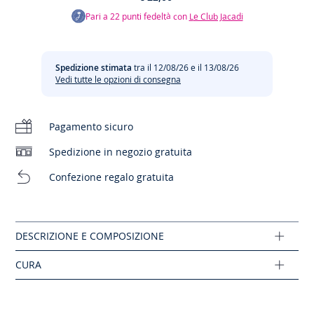
Pari a
22
punti fedeltà con
Le Club Jacadi
Composizione :
Cura:
Tessuto principale: 95% poliestere - 5% elastano
Non stirare
Spedizione stimata
tra il 12/08/26 e il 13/08/26
Ref: 2042019
Vedi tutte le opzioni di consegna
Lavaggio a 30°C, azione ridotta
Pagamento sicuro
Cloro vietato
Spedizione in negozio gratuita
Nessuna asciugatrice
Confezione regalo gratuita
Nessun lavaggio a secco