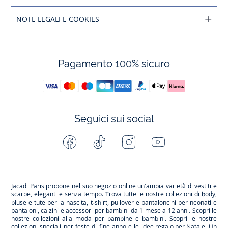
NOTE LEGALI E COOKIES
Pagamento 100% sicuro
Seguici sui social
Facebook
Tiktok
Instagram
Youtube
-
-
-
-
Jacadi
Jacadi
Jacadi
Jacadi
Paris
Paris
Paris
Paris
Jacadi Paris propone nel suo negozio online un'ampia varietà di vestiti e
scarpe
, eleganti e senza tempo. Trova tutte le nostre collezioni di body,
bluse e tute per la
nascita
, t-shirt, pullover e pantaloncini per
neonati
e
pantaloni, calzini e accessori per
bambini
da 1 mese a 12 anni. Scopri le
nostre collezioni alla moda per bambine e bambini. Scopri le nostre
collezioni speciali per feste di fine anno e le
idee regalo per Natale
. Un