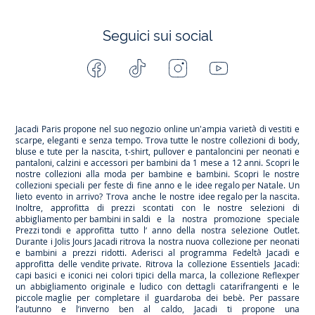
Seguici sui social
Facebook
Tiktok
Instagram
Youtube
-
-
-
-
Jacadi
Jacadi
Jacadi
Jacadi
Paris
Paris
Paris
Paris
Jacadi Paris propone nel suo negozio online un'ampia varietà di vestiti e
scarpe
, eleganti e senza tempo. Trova tutte le nostre collezioni di body,
bluse e tute per la
nascita
, t-shirt, pullover e pantaloncini per
neonati
e
pantaloni, calzini e accessori per
bambini
da 1 mese a 12 anni. Scopri le
nostre collezioni alla moda per bambine e bambini. Scopri le nostre
collezioni speciali per feste di fine anno e le
idee regalo per Natale
. Un
lieto evento in arrivo? Trova anche le nostre
idee regalo per la nascita
.
Inoltre, approfitta di prezzi scontati con le nostre selezioni di
abbigliamento per bambini in saldi
e la nostra promozione speciale
Prezzi tondi
e approfitta tutto l’ anno della nostra selezione
Outlet
.
Durante
i Jolis Jours Jacadi
ritrova la nostra nuova collezione per neonati
e bambini a prezzi ridotti. Aderisci al programma Fedeltà Jacadi e
approfitta delle
vendite private
. Ritrova la collezione
Essentiels
Jacadi:
capi basici e iconici nei colori tipici della marca, la collezione
Reflex
per
un abbigliamento originale e ludico con dettagli catarifrangenti e le
piccole maglie
per completare il guardaroba dei bebè. Per passare
l’autunno e l’inverno ben al caldo, Jacadi ti propone una