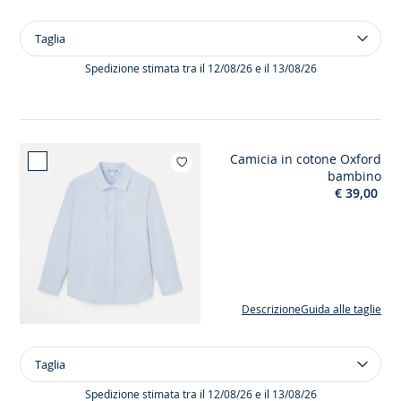
Taglia
Taglia
Jeans
slim
Spedizione stimata tra il 12/08/26 e il 13/08/26
bambino
Camicia in cotone Oxford
Aggiungi ai mi
bambino
€ 39,00
Descrizione
Guida alle taglie
Taglia
Taglia
Camicia
in
Spedizione stimata tra il 12/08/26 e il 13/08/26