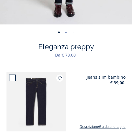
-
-
-
-
-
-
-
-
-
vista
vista
vista
vista
vista
vista
vista
vista
vista
Eleganza preppy
01
02
03
04
05
06
07
08
09
Da € 78,00
Jeans slim bambino
Aggiungi ai miei pre
€ 39,00
Descrizione
Guida alle taglie