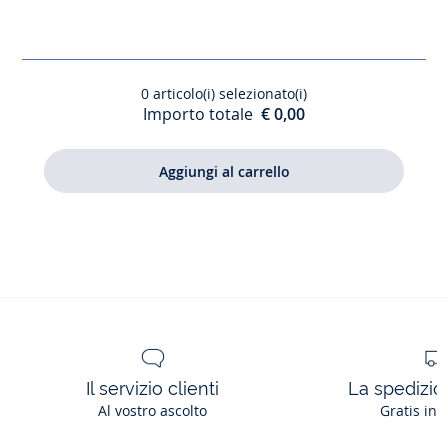
cotone
Oxford
bambino
0
articolo(i) selezionato(i)
Importo totale
€ 0,00
Il servizio clienti
La spedizion
Al vostro ascolto
Gratis in 